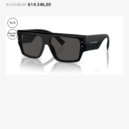
₺15.940,00
₺14.346,00
%10
Ücretsiz
Kargo