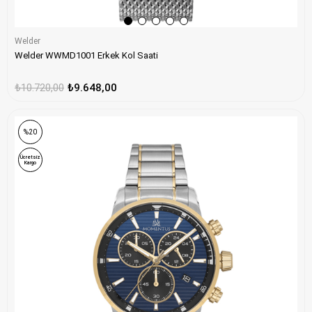
Welder
Welder WWMD1001 Erkek Kol Saati
₺10.720,00
₺9.648,00
%20
Ücretsiz
Kargo