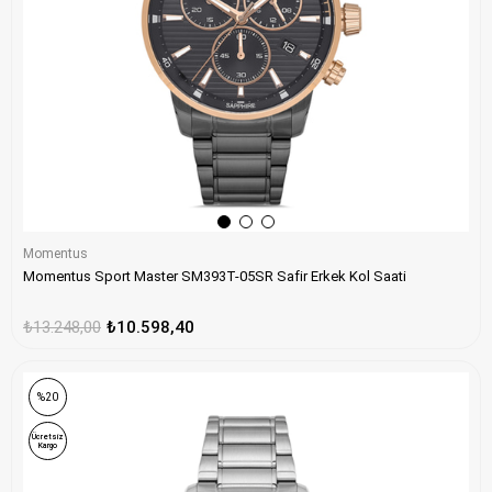
Momentus
Momentus Sport Master SM393T-05SR Safir Erkek Kol Saati
₺13.248,00
₺10.598,40
%20
Ücretsiz
Kargo