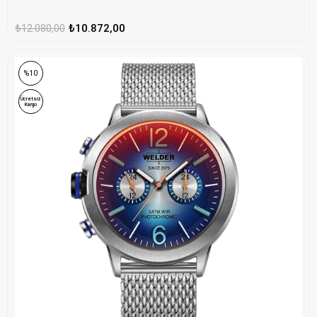
₺12.080,00
₺10.872,00
%10
Ücretsiz
Kargo