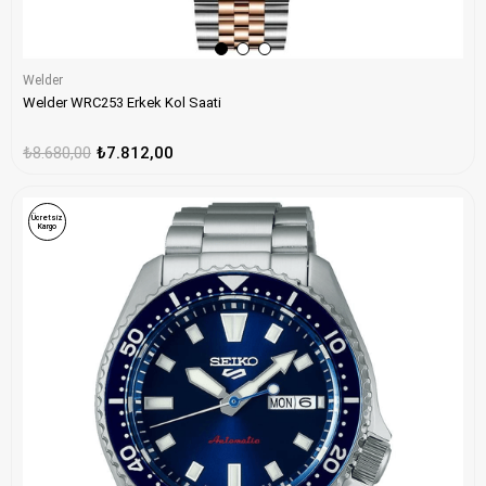
Welder
Welder WRC253 Erkek Kol Saati
₺8.680,00
₺7.812,00
Ücretsiz
Kargo