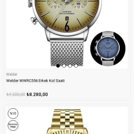
Welder
Welder WWRC556 Erkek Kol Saati
₺9.200,00
₺8.280,00
%10
Ücretsiz
Kargo