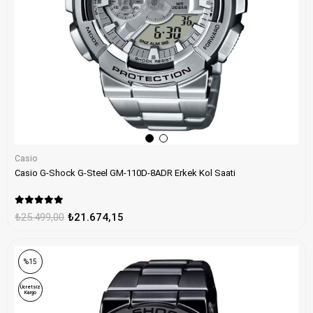
Casio
Casio G-Shock G-Steel GM-110D-8ADR Erkek Kol Saati
₺25.499,00
₺21.674,15
%15
Ücretsiz
Kargo