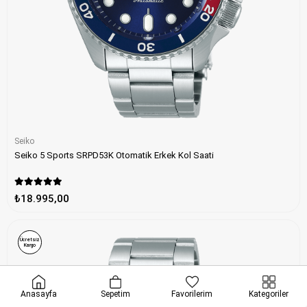
Seiko
Seiko 5 Sports SRPD53K Otomatik Erkek Kol Saati
₺18.995,00
Ücretsiz
Kargo
Anasayfa
Sepetim
Favorilerim
Kategoriler
erde geçerli
•
ONLINE ÖZEL
Seçili ürünlerde ekstra indirim
•
HIZLI K