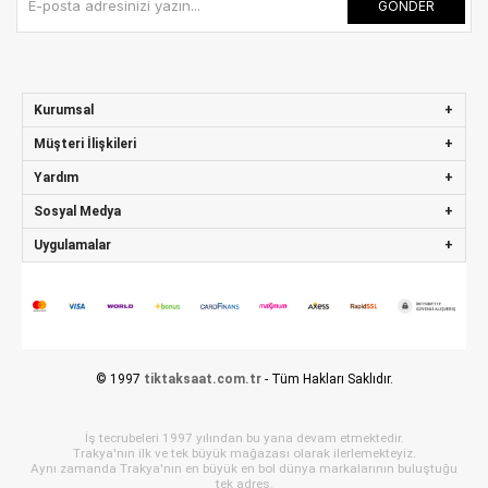
GÖNDER
Kurumsal
Müşteri İlişkileri
Yardım
Sosyal Medya
Uygulamalar
© 1997
tiktaksaat.com.tr
- Tüm Hakları Saklıdır.
İş tecrubeleri 1997 yılından bu yana devam etmektedir.
Trakya'nın ilk ve tek büyük mağazası olarak ilerlemekteyiz.
Aynı zamanda Trakya'nın en büyük en bol dünya markalarının buluştuğu
tek adres.