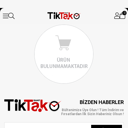
0
BIZDEN HABERLER
Bültenimize Üye Olun ! Tüm İndirim ve
Fırsatlardan İlk Sizin Haberiniz Olsun !