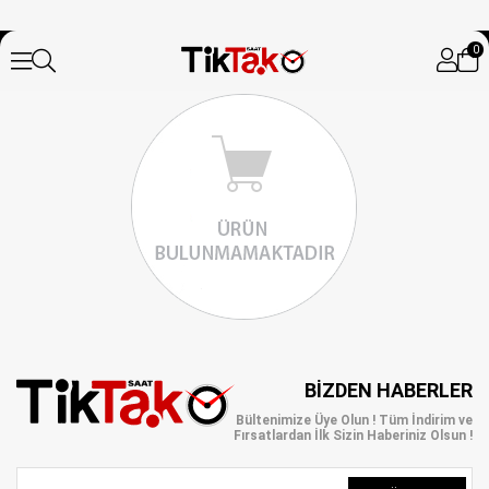
0
BIZDEN HABERLER
Bültenimize Üye Olun ! Tüm İndirim ve
Fırsatlardan İlk Sizin Haberiniz Olsun !