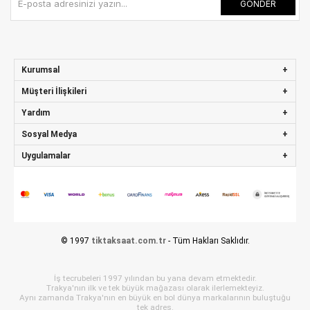
GÖNDER
Kurumsal
Müşteri İlişkileri
Yardım
Sosyal Medya
Uygulamalar
© 1997
tiktaksaat.com.tr
- Tüm Hakları Saklıdır.
İş tecrubeleri 1997 yılından bu yana devam etmektedir.
Trakya'nın ilk ve tek büyük mağazası olarak ilerlemekteyiz.
Aynı zamanda Trakya'nın en büyük en bol dünya markalarının buluştuğu
tek adres.