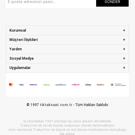
GÖNDER
Kurumsal
Müşteri İlişkileri
Yardım
Sosyal Medya
Uygulamalar
© 1997
tiktaksaat.com.tr
- Tüm Hakları Saklıdır.
İş tecrubeleri 1997 yılından bu yana devam etmektedir.
Trakya'nın ilk ve tek büyük mağazası olarak ilerlemekteyiz.
Aynı zamanda Trakya'nın en büyük en bol dünya markalarının buluştuğu
tek adres.