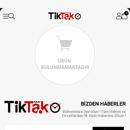
0
BIZDEN HABERLER
Bültenimize Üye Olun ! Tüm İndirim ve
Fırsatlardan İlk Sizin Haberiniz Olsun !