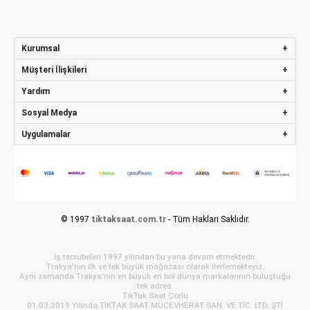
Kurumsal
Müşteri İlişkileri
Yardım
Sosyal Medya
Uygulamalar
© 1997
tiktaksaat.com.tr
- Tüm Hakları Saklıdır.
İş tecrubeleri 1997 yılından bu yana devam etmektedir.
Trakya'nın ilk ve tek büyük mağazası olarak ilerlemekteyiz.
Aynı zamanda Trakya'nın en büyük en bol dünya markalarının buluştuğu
tek adres.
TikTak Saat Çorlu
01.03.2019 Yılında TİKTAK SAAT MÜCEVHERAT SAN. VE TİC. LTD. ŞTİ