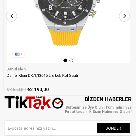
1
Daniel Klein
Daniel Klein DK.1.13615.2 Erkek Kol Saati
₺3.650,00
₺2.190,00
BIZDEN HABERLER
Bültenimize Üye Olun ! Tüm İndirim ve
Fırsatlardan İlk Sizin Haberiniz Olsun !
GÖNDER