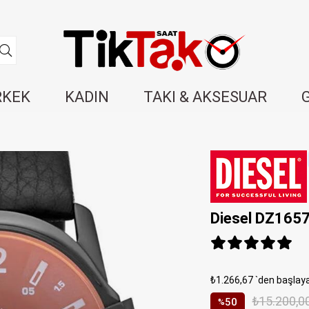
RKEK
KADIN
TAKI & AKSESUAR
Diesel DZ1657
₺1.266,67
`den başlaya
₺15.200,0
50
%