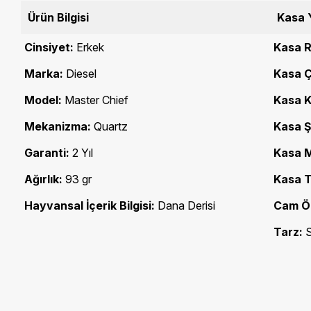
Ürün Bilgisi
Kasa 
Cinsiyet:
Erkek
Kasa R
Marka:
Diesel
Kasa Ç
Model:
Master Chief
Kasa Ka
Mekanizma:
Quartz
Kasa Ş
Garanti:
2 Yıl
Kasa M
Ağırlık:
93 gr
Kasa T
Hayvansal İçerik Bilgisi:
Dana Derisi
Cam Öz
Tarz:
S