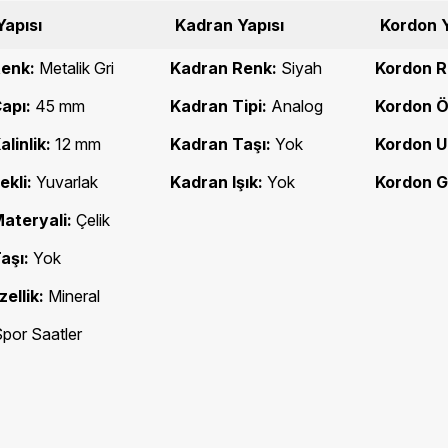
Yapısı
Kadran Yapısı
Kordon Y
enk:
Metalik Gri
Kadran Renk:
Siyah
Kordon R
apı:
45 mm
Kadran Tipi:
Analog
Kordon Öz
linlik:
12 mm
Kadran Taşı:
Yok
Kordon U
ekli:
Yuvarlak
Kadran Işık:
Yok
Kordon Ge
ateryali:
Çelik
aşı:
Yok
ellik:
Mineral
por Saatler