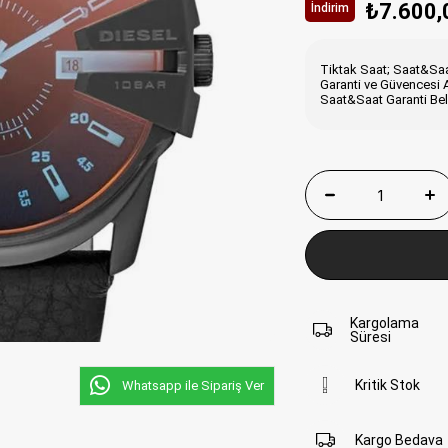
₺7.600,
İndirim
Tiktak Saat; Saat&Saat
Garanti ve Güvencesi A
Saat&Saat Garanti Belg
Kargolama
Süresi
Kritik Stok
Whatsapp ile Sipariş Ver
Kargo Bedava