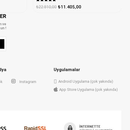
₺22.810,00
₺11.405,00
LER
m ve
un !
dya
Uygulamalar
Android Uygulama (çok yakında)
ok
Instagram
App Store Uygulama (çok yakında)