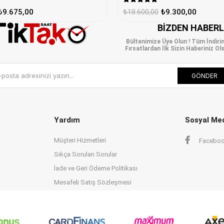
₺9.675,00
₺18.600,00
₺9.300,00
BIZDEN HABER
Bültenimize Üye Olun ! Tüm İndiri
Fırsatlardan İlk Sizin Haberiniz Ols
GÖNDER
Yardım
Sosyal Me
Müşteri Hizmetleri
Facebo
Sıkça Sorulan Sorular
İade ve Geri Ödeme Politikası
Mesafeli Satış Sözleşmesi