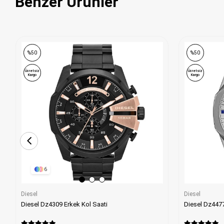
Benzer Ürünler
%50
%50
Ücretsiz
Ücretsiz
Kargo
Kargo
6
Diesel
Diesel
Diesel Dz4477
Diesel Dz4309 Erkek Kol Saati