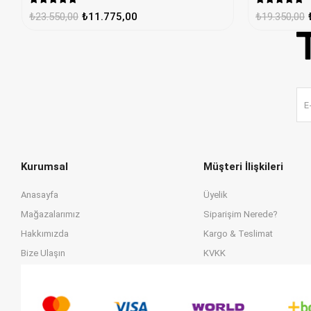
₺19.350,00
₺23.550,00
₺11.775,00
Kurumsal
Müşteri İlişkileri
Anasayfa
Üyelik
Mağazalarımız
Siparişim Nerede?
Hakkımızda
Kargo & Teslimat
Bize Ulaşın
KVKK