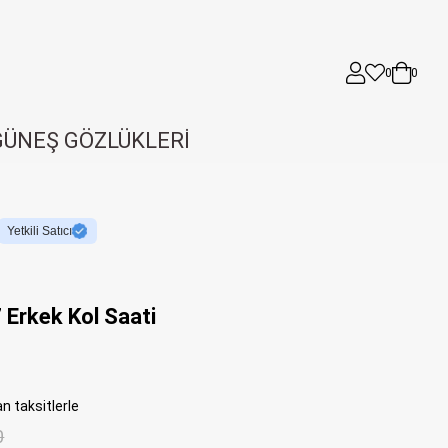
0
0
GÜNEŞ GÖZLÜKLERİ
Yetkili Satıcı
 Erkek Kol Saati
n taksitlerle
0