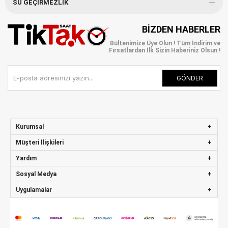
SU GEÇIRMEZLIK
BIZDEN HABERLER
Bültenimize Üye Olun ! Tüm İndirim ve
Fırsatlardan İlk Sizin Haberiniz Olsun !
GÖNDER
Kurumsal
Müşteri İlişkileri
Yardım
Sosyal Medya
Uygulamalar