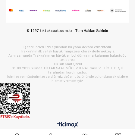
© 1997
tiktaksaat.com.tr
- Tüm Hakları Saklıdır.
İş tecrubeleri 1997 yılından bu yana devam etmektedir.
Trakya'nın ilk ve tek büyük mağazası olarak ilerlemekteyiz.
Aynı zamanda Trakya'nın en büyük en bol dünya markalarının buluştuğu
tek adres.
TikTak Saat Çorlu
01.03.2019 Yılında TİKTAK SAAT MÜCEVHERAT SAN. VE TİC. LTD. ŞTİ
tarafından kurulmuştur.
İşimize ve müşterimize verdiğimiz değeri göz önünde bulundurarak sizlere
hizmet vermekteyiz.