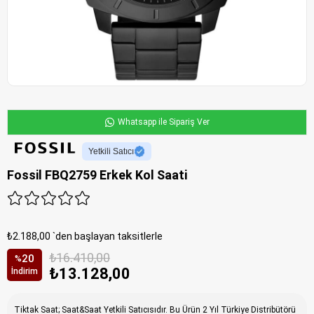
Whatsapp ile Sipariş Ver
Yetkili Satıcı
Fossil FBQ2759 Erkek Kol Saati
₺2.188,00
`den başlayan taksitlerle
₺16.410,00
20
%
₺13.128,00
İndirim
Tiktak Saat; Saat&Saat Yetkili Satıcısıdır. Bu Ürün 2 Yıl Türkiye Distribütörü