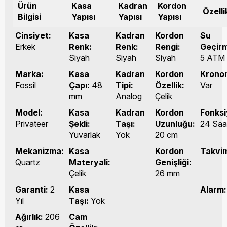
Ürün
Kasa
Kadran
Kordon
Özelli
Bilgisi
Yapısı
Yapısı
Yapısı
Cinsiyet:
Kasa
Kadran
Kordon
Su
Erkek
Renk:
Renk:
Rengi:
Geçirm
Siyah
Siyah
Siyah
5 ATM
Marka:
Kasa
Kadran
Kordon
Krono
Fossil
Çapı:
48
Tipi:
Özellik:
Var
mm
Analog
Çelik
Model:
Kasa
Kadran
Kordon
Fonksi
Privateer
Şekli:
Taşı:
Uzunluğu:
24 Saa
Yuvarlak
Yok
20 cm
Mekanizma:
Kasa
Kordon
Takvi
Quartz
Materyali:
Genişliği:
Çelik
26 mm
Garanti:
2
Kasa
Alarm:
Yıl
Taşı:
Yok
Ağırlık:
206
Cam