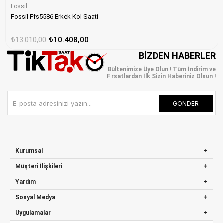
Fossil
Fossil Ffs5586 Erkek Kol Saati
₺13.010,00
₺10.408,00
BIZDEN HABERLER
Bültenimize Üye Olun ! Tüm İndirim ve
Fırsatlardan İlk Sizin Haberiniz Olsun !
GÖNDER
Kurumsal
Müşteri İlişkileri
Yardım
Sosyal Medya
Uygulamalar