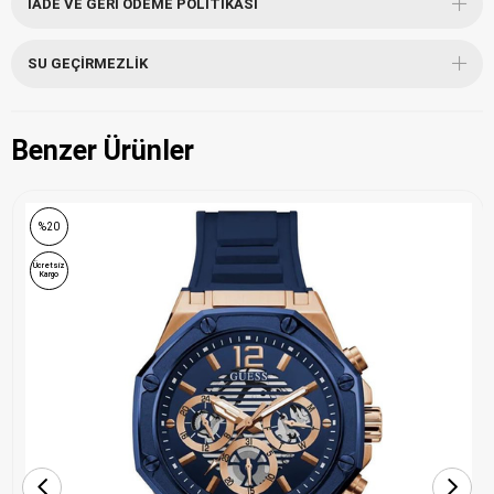
İADE VE GERI ÖDEME POLITIKASI
SU GEÇIRMEZLIK
Benzer Ürünler
ONLINE ÖZEL
%20
Ücretsiz
Kargo