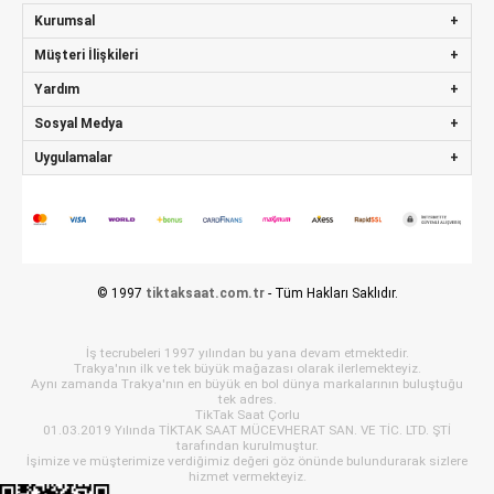
Kurumsal
Müşteri İlişkileri
Yardım
Sosyal Medya
Uygulamalar
© 1997
tiktaksaat.com.tr
- Tüm Hakları Saklıdır.
İş tecrubeleri 1997 yılından bu yana devam etmektedir.
Trakya'nın ilk ve tek büyük mağazası olarak ilerlemekteyiz.
Aynı zamanda Trakya'nın en büyük en bol dünya markalarının buluştuğu
tek adres.
TikTak Saat Çorlu
01.03.2019 Yılında TİKTAK SAAT MÜCEVHERAT SAN. VE TİC. LTD. ŞTİ
tarafından kurulmuştur.
İşimize ve müşterimize verdiğimiz değeri göz önünde bulundurarak sizlere
hizmet vermekteyiz.