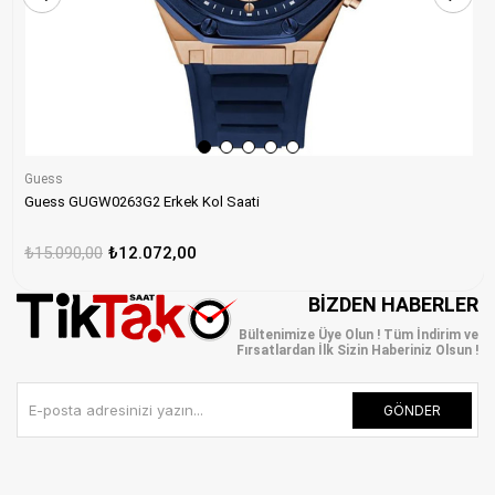
Guess
Guess GUGW0263G2 Erkek Kol Saati
₺15.090,00
₺12.072,00
BIZDEN HABERLER
Bültenimize Üye Olun ! Tüm İndirim ve
Fırsatlardan İlk Sizin Haberiniz Olsun !
GÖNDER