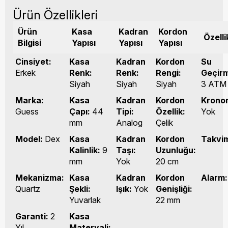
Ürün Özellikleri
Ürün
Kasa
Kadran
Kordon
Özelli
Bilgisi
Yapısı
Yapısı
Yapısı
Cinsiyet:
Kasa
Kadran
Kordon
Su
Erkek
Renk:
Renk:
Rengi:
Geçirm
Siyah
Siyah
Siyah
3 ATM
Marka:
Kasa
Kadran
Kordon
Krono
Guess
Çapı:
44
Tipi:
Özellik:
Yok
mm
Analog
Çelik
Model:
Dex
Kasa
Kadran
Kordon
Takvi
Kalinlik:
9
Taşı:
Uzunluğu:
mm
Yok
20 cm
Mekanizma:
Kasa
Kadran
Kordon
Alarm:
Quartz
Şekli:
Işık:
Yok
Genişliği:
Yuvarlak
22 mm
Garanti:
2
Kasa
Yıl
Materyali: