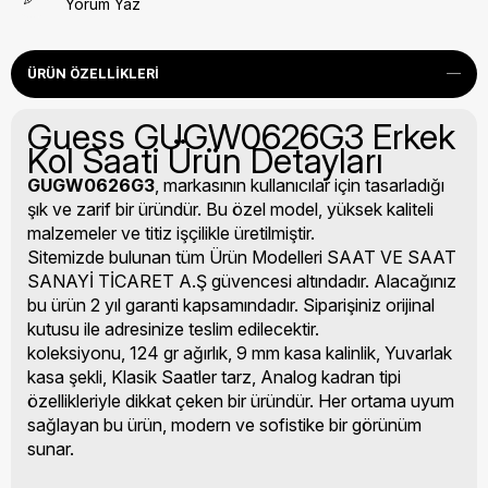
Yorum Yaz
ÜRÜN ÖZELLIKLERI
Guess GUGW0626G3 Erkek
Kol Saati Ürün Detayları
GUGW0626G3
, markasının kullanıcılar için tasarladığı
şık ve zarif bir üründür. Bu özel model, yüksek kaliteli
malzemeler ve titiz işçilikle üretilmiştir.
Sitemizde bulunan tüm Ürün Modelleri SAAT VE SAAT
SANAYİ TİCARET A.Ş güvencesi altındadır. Alacağınız
bu ürün 2 yıl garanti kapsamındadır. Siparişiniz orijinal
kutusu ile adresinize teslim edilecektir.
koleksiyonu, 124 gr ağırlık, 9 mm kasa kalinlik, Yuvarlak
kasa şekli, Klasik Saatler tarz, Analog kadran tipi
özellikleriyle dikkat çeken bir üründür. Her ortama uyum
sağlayan bu ürün, modern ve sofistike bir görünüm
sunar.