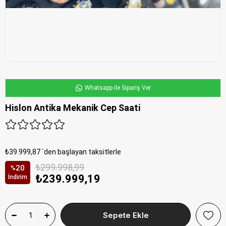
Whatsapp ile Sipariş Ver
Hislon Antika Mekanik Cep Saati
₺39.999,87
`den başlayan taksitlerle
₺299.998,99
20
%
₺239.999,19
İndirim