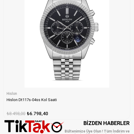
Hislon
Hislon Dt117s-04ss Kol Saati
₺8.498,00
₺6.798,40
BIZDEN HABERLER
Bültenimize Üye Olun ! Tüm İndirim ve