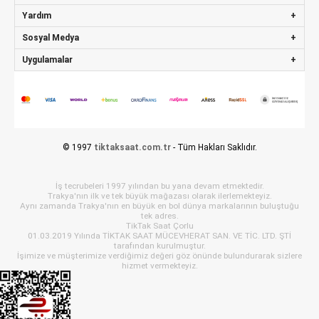
Yardım
Sosyal Medya
Uygulamalar
© 1997
tiktaksaat.com.tr
- Tüm Hakları Saklıdır.
İş tecrubeleri 1997 yılından bu yana devam etmektedir.
Trakya'nın ilk ve tek büyük mağazası olarak ilerlemekteyiz.
Aynı zamanda Trakya'nın en büyük en bol dünya markalarının buluştuğu
tek adres.
TikTak Saat Çorlu
01.03.2019 Yılında TİKTAK SAAT MÜCEVHERAT SAN. VE TİC. LTD. ŞTİ
tarafından kurulmuştur.
İşimize ve müşterimize verdiğimiz değeri göz önünde bulundurarak sizlere
hizmet vermekteyiz.