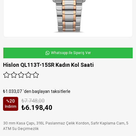
Whatsapp ile Sipariş Ver
Hislon QL113T-15SR Kadın Kol Saati
₺1.033,07
`den başlayan taksitlerle
₺7.748,00
20
%
₺6.198,40
İndirim
30 mm Kasa Çapı, 316L Paslanmaz Çelik Kordon, Safir Kaplama Cam, 5
ATM Su Geçirmezlik