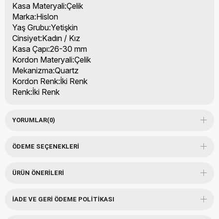
Kasa Materyali:Çelik
Marka:Hislon
Yaş Grubu:Yetişkin
Cinsiyet:Kadın / Kız
Kasa Çapı:26-30 mm
Kordon Materyali:Çelik
Mekanizma:Quartz
Kordon Renk:İki Renk
Renk:İki Renk
YORUMLAR
(0)
ÖDEME SEÇENEKLERI
ÜRÜN ÖNERILERI
İADE VE GERI ÖDEME POLITIKASI