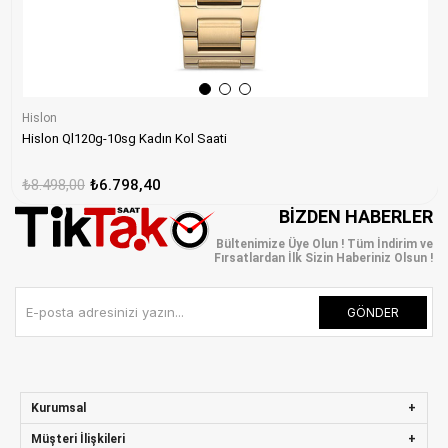
Hislon
Hislon Ql120g-10sg Kadın Kol Saati
₺8.498,00
₺6.798,40
BIZDEN HABERLER
Bültenimize Üye Olun ! Tüm İndirim ve
Fırsatlardan İlk Sizin Haberiniz Olsun !
GÖNDER
Kurumsal
Müşteri İlişkileri