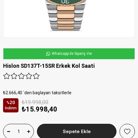
Whatsapp ile Sipariş Ver
Hislon SD137T-15SR Erkek Kol Saati
₺2.666,40
`den başlayan taksitlerle
₺19.998,00
20
%
₺15.998,40
İndirim