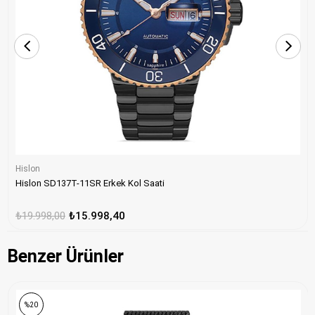
Hislon
Hislon SD137T-11SR Erkek Kol Saati
₺19.998,00
₺15.998,40
Benzer Ürünler
%20