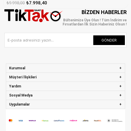
₺9.998,00
₺7.998,40
BIZDEN HABERLER
Bültenimize Üye Olun ! Tüm İndirim ve
Fırsatlardan İlk Sizin Haberiniz Olsun !
GÖNDER
Kurumsal
Müşteri İlişkileri
Yardım
Sosyal Medya
Uygulamalar