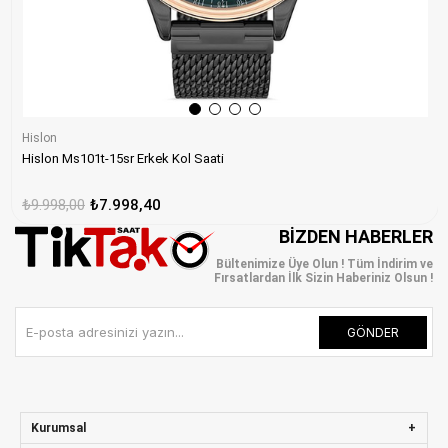
Hislon
Hislon Ms101t-15sr Erkek Kol Saati
₺9.998,00
₺7.998,40
BIZDEN HABERLER
Bültenimize Üye Olun ! Tüm İndirim ve
Fırsatlardan İlk Sizin Haberiniz Olsun !
GÖNDER
Kurumsal