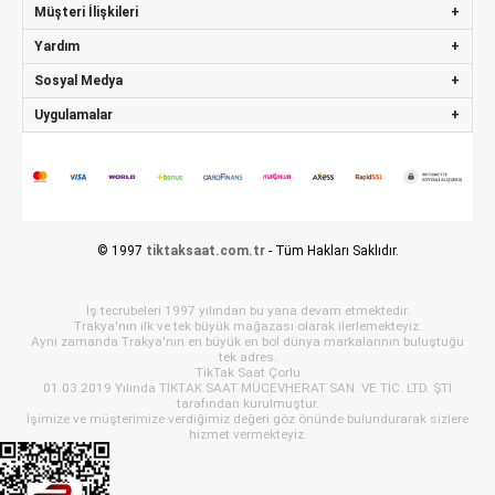
Müşteri İlişkileri
Yardım
Sosyal Medya
Uygulamalar
© 1997
tiktaksaat.com.tr
- Tüm Hakları Saklıdır.
İş tecrubeleri 1997 yılından bu yana devam etmektedir.
Trakya'nın ilk ve tek büyük mağazası olarak ilerlemekteyiz.
Aynı zamanda Trakya'nın en büyük en bol dünya markalarının buluştuğu
tek adres.
TikTak Saat Çorlu
01.03.2019 Yılında TİKTAK SAAT MÜCEVHERAT SAN. VE TİC. LTD. ŞTİ
tarafından kurulmuştur.
İşimize ve müşterimize verdiğimiz değeri göz önünde bulundurarak sizlere
hizmet vermekteyiz.