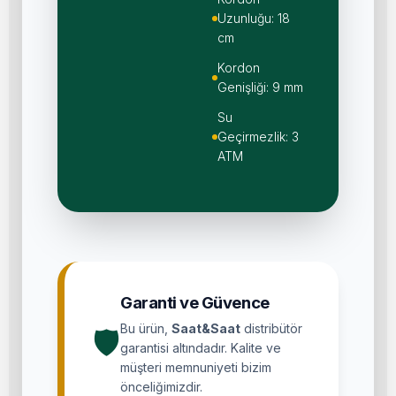
Uzunluğu: 18
cm
Kordon
Genişliği: 9 mm
Su
Geçirmezlik: 3
ATM
Garanti ve Güvence
Bu ürün,
Saat&Saat
distribütör
🛡
garantisi altındadır. Kalite ve
müşteri memnuniyeti bizim
önceliğimizdir.