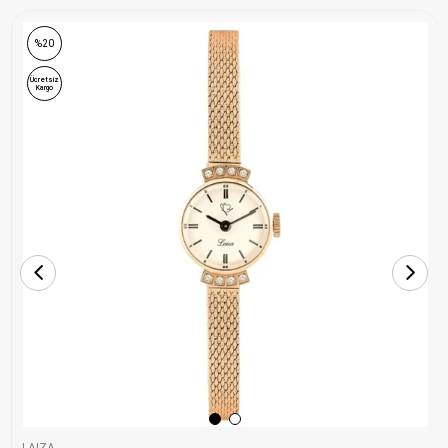
%20
Ücretsiz
Kargo
LAIZA