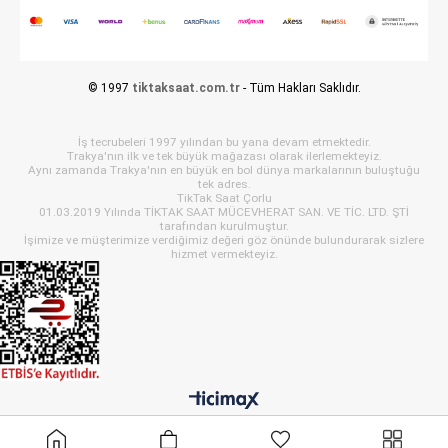
© 1997
tiktaksaat.com.tr
- Tüm Hakları Saklıdır.
İş tecrubeleri 1997 yılından bu yana devam etmektedir.
Trakya'nın ilk ve tek büyük mağazası olarak ilerlemekteyiz.
Aynı zamanda Trakya'nın en büyük en bol dünya markalarının buluştuğu
tek adres.
TikTak Saat Çorlu
01.03.2019 Yılında TİKTAK SAAT MÜCEVHERAT SAN. VE TİC. LTD. ŞTİ
tarafından kurulmuştur.
İşimize ve müşterimize verdiğimiz değeri göz önünde bulundurarak sizlere
hizmet vermekteyiz.