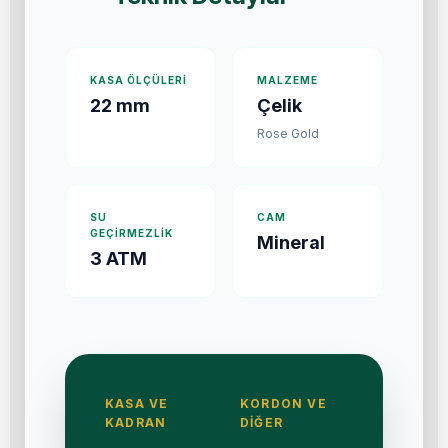
KASA ÖLÇÜLERI
MALZEME
22 mm
Çelik
Rose Gold
SU
CAM
GEÇIRMEZLIK
Mineral
3 ATM
KASA VE
KORDON VE
KADRAN
DIĞER