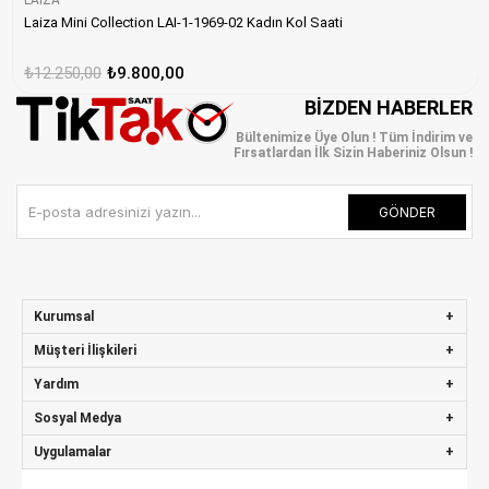
Laiza Mini Collection LAI-1-1969-02 Kadın Kol Saati
₺12.250,00
₺9.800,00
BIZDEN HABERLER
Bültenimize Üye Olun ! Tüm İndirim ve
Fırsatlardan İlk Sizin Haberiniz Olsun !
GÖNDER
Kurumsal
Müşteri İlişkileri
Yardım
Sosyal Medya
Uygulamalar