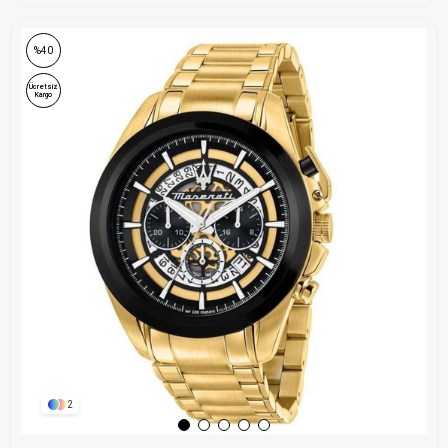
%40
Ücretsiz
Kargo
2