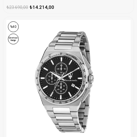
₺23.690,00
₺14.214,00
%40
Ücretsiz
Kargo