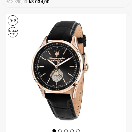
₺13.390,00
₺8.034,00
%40
Ücretsiz
Kargo