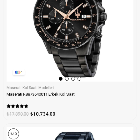
1
Maserati Kol Saati Modelleri
Maserati R8873640011 Erkek Kol Saati
₺17.890,00
₺10.734,00
%40