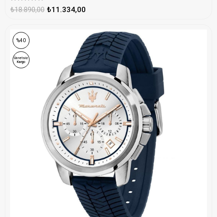
₺18.890,00
₺11.334,00
%40
Ücretsiz
Kargo