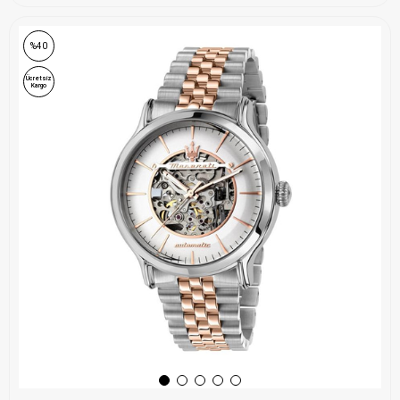
%40
Ücretsiz
Kargo