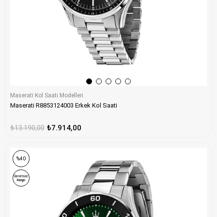
Maserati Kol Saati Modelleri
Maserati R8853124003 Erkek Kol Saati
₺13.190,00
₺7.914,00
%40
Ücretsiz
Kargo