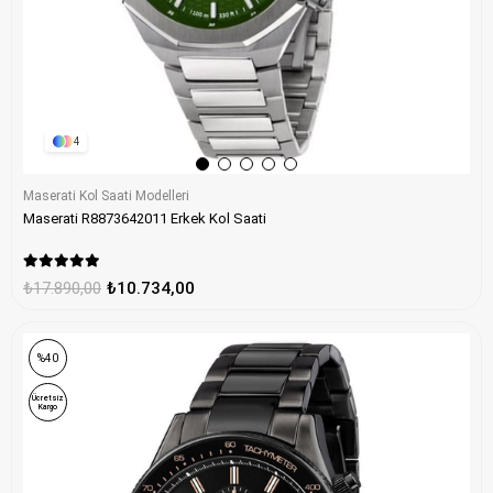
4
Maserati Kol Saati Modelleri
Maserati R8873642011 Erkek Kol Saati
₺17.890,00
₺10.734,00
%40
Ücretsiz
Kargo