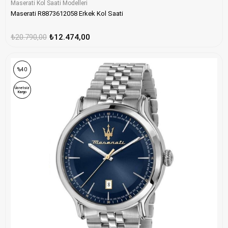
Maserati Kol Saati Modelleri
Maserati R8873612058 Erkek Kol Saati
₺20.790,00
₺12.474,00
%40
Ücretsiz
Kargo