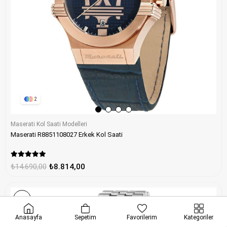
2
Maserati Kol Saati Modelleri
Maserati R8851108027 Erkek Kol Saati
₺14.690,00
₺8.814,00
%40
Anasayfa
Sepetim
Favorilerim
Kategoriler
 geçerli
•
ONLINE ÖZEL
Seçili ürünlerde ekstra indirim
•
HIZLI KARG
Ücretsiz
Kargo