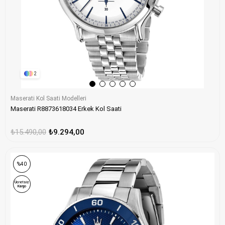
2
Maserati Kol Saati Modelleri
Maserati R8873618034 Erkek Kol Saati
₺15.490,00
₺9.294,00
%40
Ücretsiz
Kargo