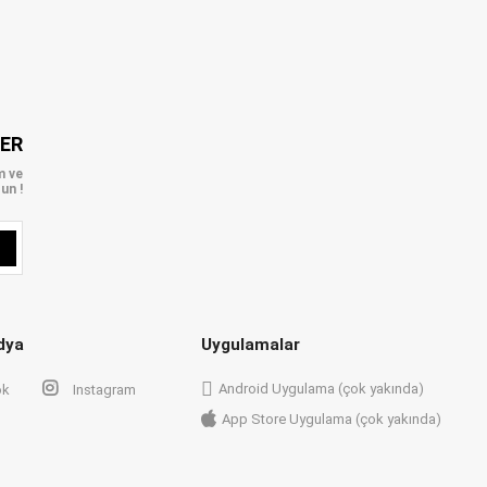
LER
m ve
un !
dya
Uygulamalar
Android Uygulama (çok yakında)
ok
Instagram
App Store Uygulama (çok yakında)