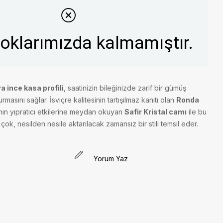
toklarımızda kalmamıştır.
ra ince kasa profili
, saatinizin bileğinizde zarif bir gümüş
urmasını sağlar. İsviçre kalitesinin tartışılmaz kanıtı olan
Ronda
n yıpratıcı etkilerine meydan okuyan
Safir Kristal camı
ile bu
çok, nesilden nesile aktarılacak zamansız bir stili temsil eder.
Yorum Yaz