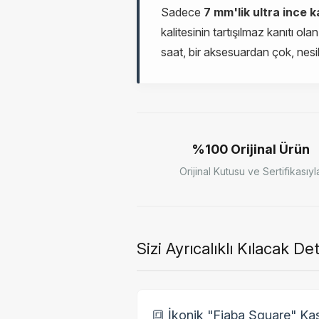
Sadece
7 mm'lik ultra ince k
kalitesinin tartışılmaz kanıtı ola
saat, bir aksesuardan çok, nesil
%100 Orijinal Ürün
Orijinal Kutusu ve Sertifikasıyl
Sizi Ayrıcalıklı Kılacak De
🔳 İkonik "Fiaba Square" Ka