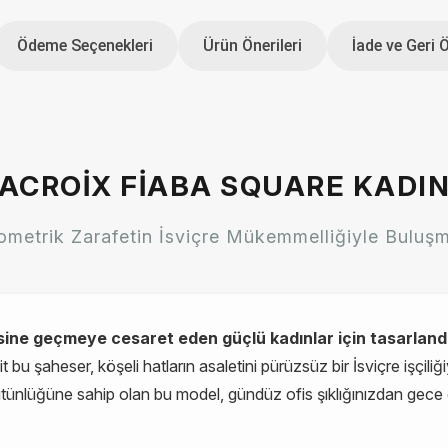
Ödeme Seçenekleri
Ürün Önerileri
İade ve Geri 
ACROIX FIABA SQUARE KADIN
metrik Zarafetin İsviçre Mükemmelliğiyle Buluş
esine geçmeye cesaret eden güçlü kadınlar için tasarland
bu şaheser, köşeli hatların asaletini pürüzsüz bir İsviçre işçiliğ
ütünlüğüne sahip olan bu model, gündüz ofis şıklığınızdan gece 