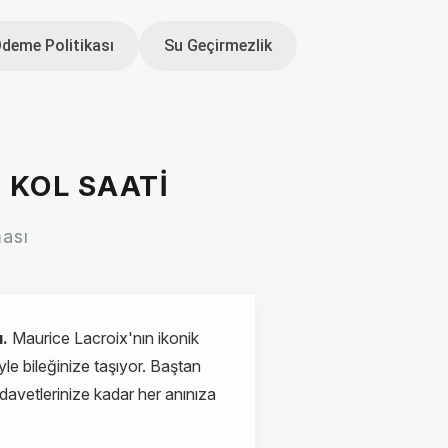
Ödeme Politikası
Su Geçirmezlik
 KOL SAATI
ması
ı.
Maurice Lacroix'nın ikonik
iyle bileğinize taşıyor. Baştan
davetlerinize kadar her anınıza