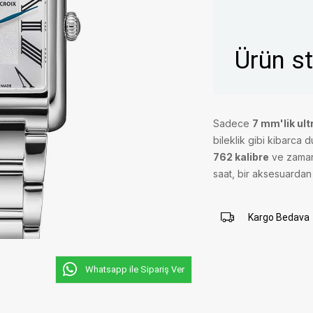
Ürün s
Sadece
7 mm'lik ult
bileklik gibi kibarca d
762 kalibre
ve zamanı
saat, bir aksesuardan 
Kargo Bedava
Whatsapp ile Sipariş Ver