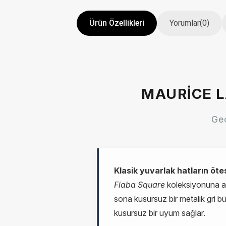
Ürün Özellikleri
Yorumlar
(0)
MAURICE L
Geo
Klasik yuvarlak hatların öt
Fiaba Square
koleksiyonuna ait 
sona kusursuz bir metalik gri b
kusursuz bir uyum sağlar.