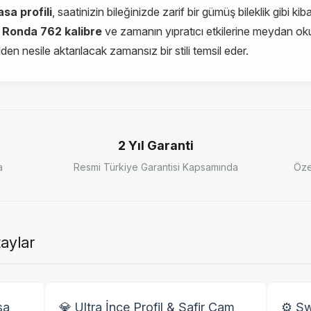
asa profili
, saatinizin bileğinizde zarif bir gümüş bileklik gibi ki
n
Ronda 762 kalibre
ve zamanın yıpratıcı etkilerine meydan o
den nesile aktarılacak zamansız bir stili temsil eder.
2 Yıl Garanti
a
Resmi Türkiye Garantisi Kapsamında
Öze
taylar
sa
💎 Ultra İnce Profil & Safir Cam
⚙️ Sw