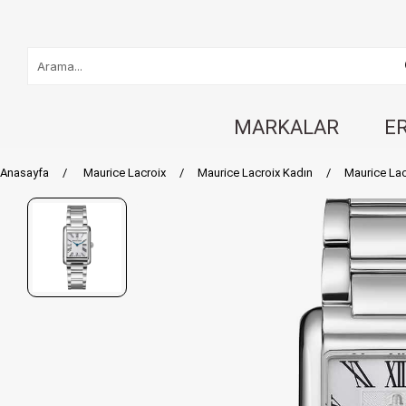
MARKALAR
E
Anasayfa
Maurice Lacroix
Maurice Lacroix Kadın
Maurice La