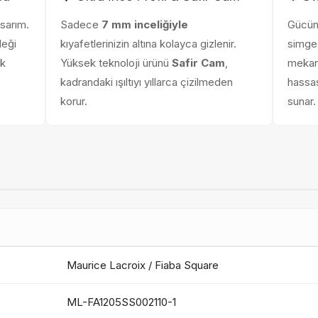
asarım.
Sadece
7 mm inceliğiyle
Gücünü
leği
kıyafetlerinizin altına kolayca gizlenir.
simge
ik
Yüksek teknoloji ürünü
Safir Cam
,
mekan
kadrandaki ışıltıyı yıllarca çizilmeden
hassas
korur.
sunar.
Maurice Lacroix / Fiaba Square
ML-FA1205SS002110-1