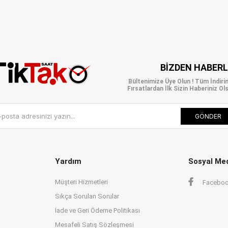
BIZDEN HABER
Bültenimize Üye Olun ! Tüm İndiri
Fırsatlardan İlk Sizin Haberiniz Ols
GÖNDER
Yardım
Sosyal Me
Müşteri Hizmetleri
Facebo
Sıkça Sorulan Sorular
İade ve Geri Ödeme Politikası
Mesafeli Satış Sözleşmesi