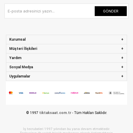
GÖNDER
Kurumsal
Müşteri İlişkileri
Yardım
Sosyal Medya
Uygulamalar
© 1997
tiktaksaat.com.tr
- Tüm Hakları Saklıdır.
İş tecrubeleri 1997 yılından bu yana devam etmektedir.
Trakya'nın ilk ve tek büyük mağazası olarak ilerlemekteyiz.