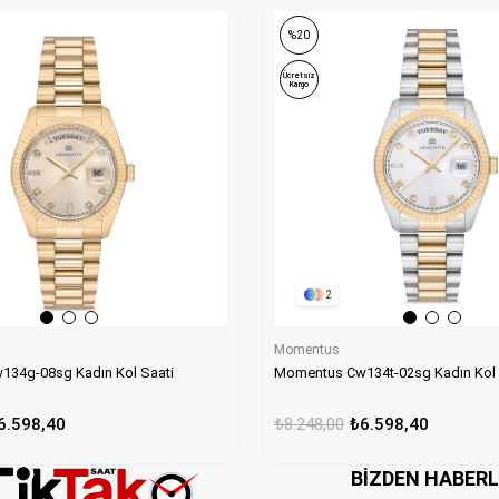
%20
Ücretsiz
Kargo
2
Momentus
34g-08sg Kadın Kol Saati
Momentus Cw134t-02sg Kadın Kol 
6.598,40
₺8.248,00
₺6.598,40
BIZDEN HABER