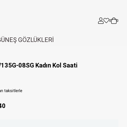
0
0
GÜNEŞ GÖZLÜKLERİ
35G-08SG Kadın Kol Saati
n taksitlerle
40