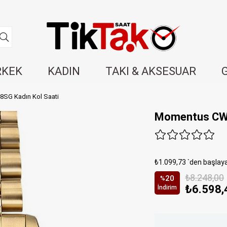
RKEK
KADIN
TAKI & AKSESUAR
SG Kadın Kol Saati
Momentus CW1
₺1.099,73
`den başlaya
₺8.248,00
20
%
₺6.598,
İndirim