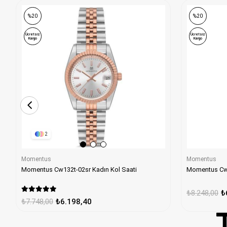
%20
%20
Ücretsiz
Ücretsiz
Kargo
Kargo
2
Momentus
Momentus
Momentus Cw132t-02sr Kadın Kol Saati
Momentus Cw1
₺8.248,00
₺
₺7.748,00
₺6.198,40