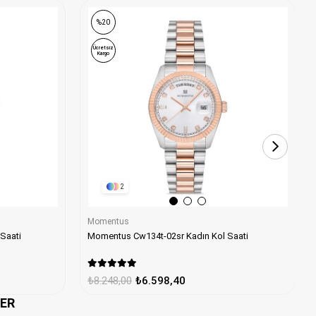
%20
Ücretsiz
Kargo
2
Momentus
Saati
Momentus Cw134t-02sr Kadın Kol Saati
₺8.248,00
₺6.598,40
LER