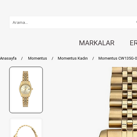
MARKALAR
E
Anasayfa
Momentus
Momentus Kadın
Momentus CW135G-08