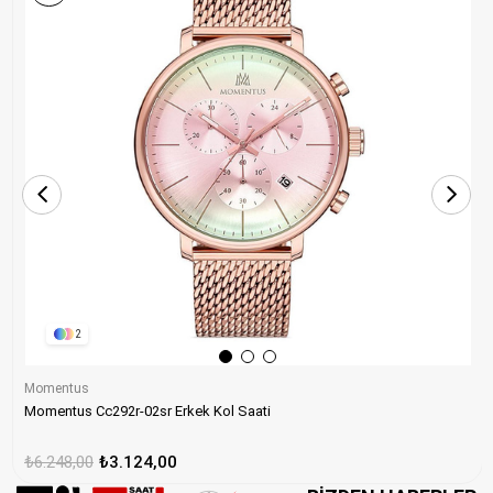
2
Momentus
Momentus Cc292r-02sr Erkek Kol Saati
₺6.248,00
₺3.124,00