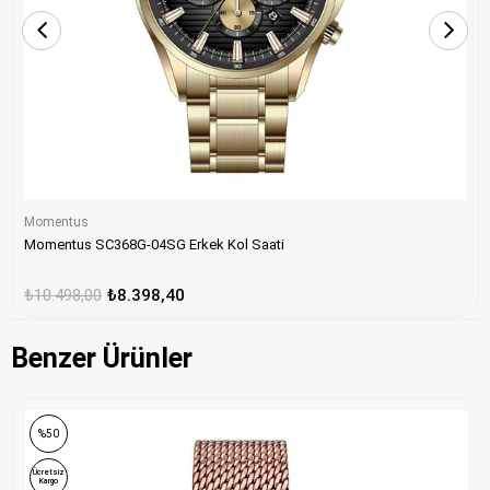
Momentus
Momentus SC368G-04SG Erkek Kol Saati
₺10.498,00
₺8.398,40
Benzer Ürünler
ONLINE ÖZEL
%50
Ücretsiz
Kargo