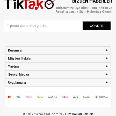
BIZDEN HABERLER
Bültenimize Üye Olun ! Tüm İndirim ve
Fırsatlardan İlk Sizin Haberiniz Olsun !
GÖNDER
Kurumsal
Müşteri İlişkileri
Yardım
Sosyal Medya
Uygulamalar
© 1997
tiktaksaat.com.tr
- Tüm Hakları Saklıdır.