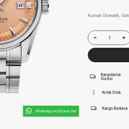
Kurmali Otomati̇k, Sa
Kargolama
Süresi
Kritik Stok
Kargo Bedava
Whatsapp ile Sipariş Ver