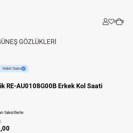
0
0
GÜNEŞ GÖZLÜKLERİ
Yetkili Satıcı
ik RE-AU0108G00B Erkek Kol Saati
n taksitlerle
0
,00