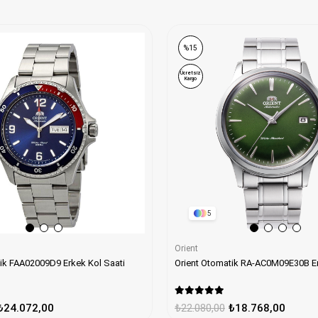
%15
Ücretsiz
Kargo
5
Orient
Orient Otomatik FAA02009D9 Erkek Kol Saati
Orie
₺24.072,00
₺22.080,00
₺18.768,00