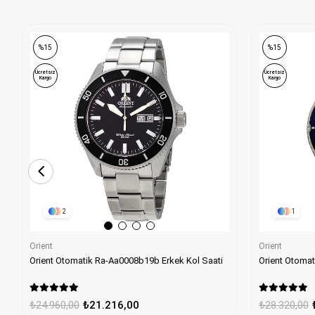
%15
%15
Ücretsiz
Ücretsiz
Kargo
Kargo
1
2
Orient
Orient
Orient Otomatik Ra-Aa0008b19b Erkek Kol Saati
₺28.320,00
₺24.960,00
₺21.216,00