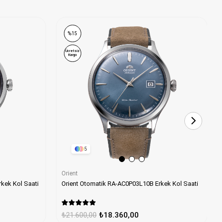
%15
Ücretsiz
Kargo
5
Orient
Orient Otomatik RA-AC0P03L10B Erkek Kol Saati
nt Otomatik RA-AC0M09E30B Erkek Kol Saati
₺21.600,00
₺18.360,00