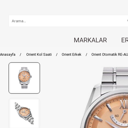
MARKALAR
E
Anasayfa
Orient Kol Saati
Orient Erkek
Orient Otomatik RE-A