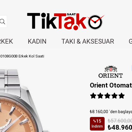
RKEK
KADIN
TAKI & AKSESUAR
U0108G00B Erkek Kol Saati
Orient Otomat
₺8.160,00
`den başlaya
₺57.600,0
15
%
₺48.960
İndirim