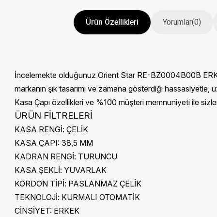
Ürün Özellikleri
Yorumlar
(0)
İncelemekte olduğunuz Orient Star RE-BZ0004B00B ERKEK Kol
markanın şık tasarımı ve zamana gösterdiği hassasiyetle, u
Kasa Çapı özellikleri ve %100 müşteri memnuniyeti ile sizl
ÜRÜN FİLTRELERİ
KASA RENGİ:
ÇELİK
KASA ÇAPI:
38,5 MM
KADRAN RENGİ:
TURUNCU
KASA ŞEKLİ:
YUVARLAK
KORDON TİPİ:
PASLANMAZ ÇELİK
TEKNOLOJİ:
KURMALI OTOMATİK
CİNSİYET:
ERKEK