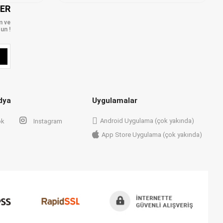
LER
m ve
un !
dya
Uygulamalar
Android Uygulama (çok yakında)
ok
Instagram
App Store Uygulama (çok yakında)