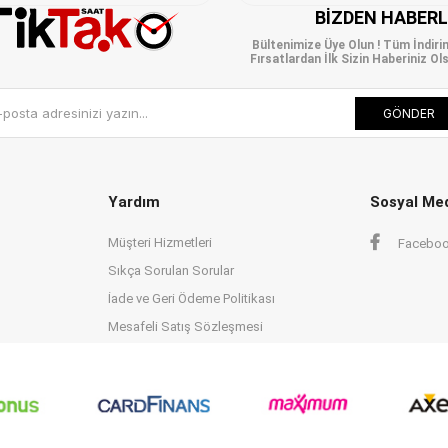
BIZDEN HABER
Bültenimize Üye Olun ! Tüm İndiri
Fırsatlardan İlk Sizin Haberiniz Ols
GÖNDER
Yardım
Sosyal Me
Müşteri Hizmetleri
Facebo
Sıkça Sorulan Sorular
İade ve Geri Ödeme Politikası
Mesafeli Satış Sözleşmesi