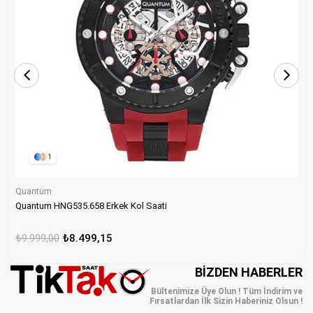
1
Quantum
Quantum HNG535.658 Erkek Kol Saati
₺9.999,00
₺8.499,15
BIZDEN HABERLER
Bültenimize Üye Olun ! Tüm İndirim ve
Fırsatlardan İlk Sizin Haberiniz Olsun !