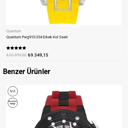
Quantum
Quantum Pwg910.354 Erkek Kol Saati
₺10.999,00
₺9.349,15
Benzer Ürünler
%15
Ücretsiz
Kargo