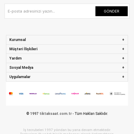
GÖNDER
Kurumsal
Müşteri İlişkileri
Yardım
Sosyal Medya
Uygulamalar
© 1997
tiktaksaat.com.tr
- Tüm Hakları Saklıdır.
İş tecrubeleri 1997 yılından bu yana devam etmektedir.
Trakya'nın ilk ve tek büyük mağazası olarak ilerlemekteyiz.