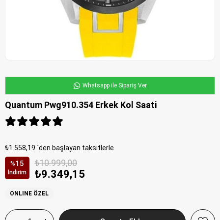
Whatsapp ile Sipariş Ver
Quantum Pwg910.354 Erkek Kol Saati
₺1.558,19
`den başlayan taksitlerle
₺10.999,00
15
%
₺9.349,15
İndirim
ONLINE ÖZEL