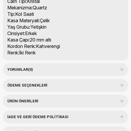
Cam Tipi:Kristal
Mekanizma:Quartz
Tip:Kol Saati
Kasa Materyali:Çelik
Yaş Grubu:Yetişkin
Cinsiyet:Erkek
Kasa Çapı:20 mm altı
Kordon Renk:Kahverengi
Renk:İki Renk
YORUMLAR
(0)
ÖDEME SEÇENEKLERI
ÜRÜN ÖNERILERI
İADE VE GERI ÖDEME POLITIKASI