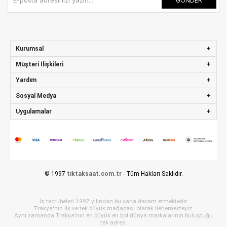
GÖNDER
Kurumsal
Müşteri İlişkileri
Yardım
Sosyal Medya
Uygulamalar
© 1997
tiktaksaat.com.tr
- Tüm Hakları Saklıdır.
İş tecrubeleri 1997 yılından bu yana devam etmektedir.
Trakya'nın ilk ve tek büyük mağazası olarak ilerlemekteyiz.
Aynı zamanda Trakya'nın en büyük en bol dünya markalarının buluştuğu
tek adres.