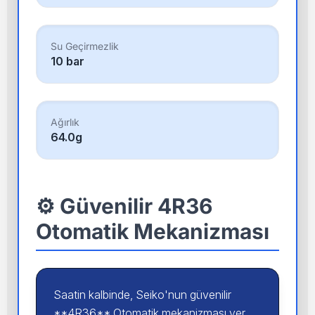
Su Geçirmezlik
10 bar
Ağırlık
64.0g
⚙️ Güvenilir 4R36
Otomatik Mekanizması
Saatin kalbinde, Seiko'nun güvenilir
**4R36** Otomatik mekanizması yer