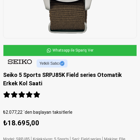
Whatsapp ile Sipariş Ver
Yetkili Satıcı
Seiko 5 Sports SRPJ85K Field series Otomatik
Erkek Kol Saati
₺2.077,22
`den başlayan taksitlerle
₺18.695,00
Model: SRPJ85 | Koleksiyon: 5 Sports | Seri: Field series | Makine: Elle