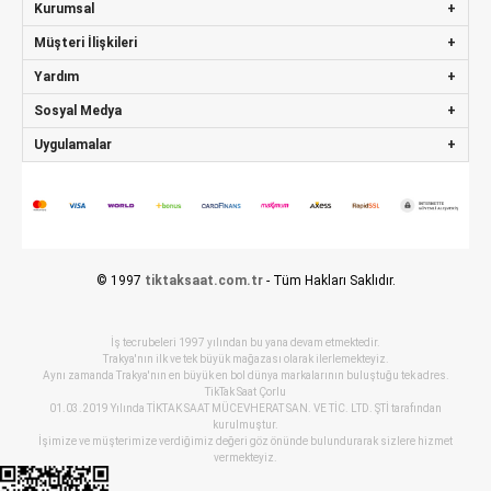
Kurumsal
Müşteri İlişkileri
Yardım
Sosyal Medya
Uygulamalar
© 1997
tiktaksaat.com.tr
- Tüm Hakları Saklıdır.
İş tecrubeleri 1997 yılından bu yana devam etmektedir.
Trakya'nın ilk ve tek büyük mağazası olarak ilerlemekteyiz.
Aynı zamanda Trakya'nın en büyük en bol dünya markalarının buluştuğu tek adres.
TikTak Saat Çorlu
01.03.2019 Yılında TİKTAK SAAT MÜCEVHERAT SAN. VE TİC. LTD. ŞTİ tarafından
kurulmuştur.
İşimize ve müşterimize verdiğimiz değeri göz önünde bulundurarak sizlere hizmet
vermekteyiz.