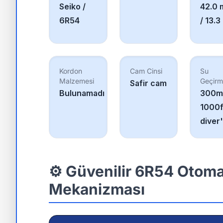
Seiko /
42.0
6R54
/ 13.
Kordon
Cam Cinsi
Su
Malzemesi
Geçirm
Safir cam
Bulunamadı
300m
1000f
diver
⚙️ Güvenilir 6R54 Otoma
Mekanizması