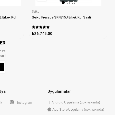
Seiko
Seiko Presage SRPE15J Erkek Kol Saati
ol
₺26.745,00
LER
m ve
un !
dya
Uygulamalar
Android Uygulama (çok yakında)
ok
Instagram
App Store Uygulama (çok yakında)