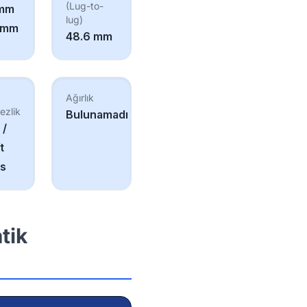
(Lug-to-
 mm
lug)
3 mm
48.6 mm
Ağırlık
ezlik
Bulunamadı
 /
t
's
tik