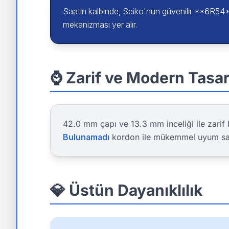
Saatin kalbinde, Seiko'nun güvenilir **6R54
mekanizması yer alır.
⌚ Zarif ve Modern Tasa
42.0 mm çapı ve 13.3 mm inceliği ile zarif 
Bulunamadı
kordon ile mükemmel uyum sa
💎 Üstün Dayanıklılık