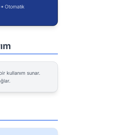
** Otomatik
rım
bir kullanım sunar.
ğlar.