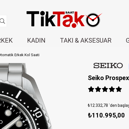
RKEK
KADIN
TAKI & AKSESUAR
omatik Erkek Kol Saati
Seiko Prospex
₺12.332,78
`den başlay
₺110.995,00