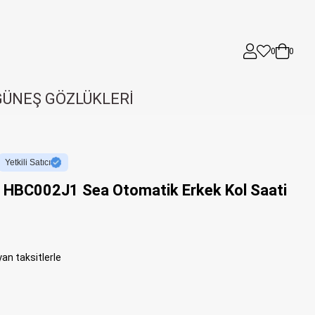
0
0
GÜNEŞ GÖZLÜKLERİ
Yetkili Satıcı
 HBC002J1 Sea Otomatik Erkek Kol Saati
an taksitlerle