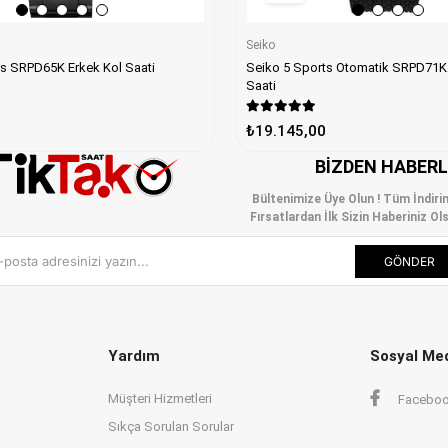
Seiko
Seiko 5 Sports Otomatik SRPD71K2 Erkek K
ts SRPD65K Erkek Kol Saati
Saati
₺19.145,00
BIZDEN HABER
Bültenimize Üye Olun ! Tüm İndiri
Fırsatlardan İlk Sizin Haberiniz Ols
GÖNDER
Yardım
Sosyal Me
Müşteri Hizmetleri
Facebo
Sıkça Sorulan Sorular