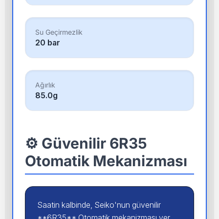
Su Geçirmezlik
20 bar
Ağırlık
85.0g
⚙️ Güvenilir 6R35
Otomatik Mekanizması
Saatin kalbinde, Seiko'nun güvenilir
**6R35** Otomatik mekanizması yer