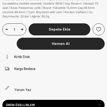
kurulabilme özellikli otomatik | Kalibre: 6R35 | Güç Rezervi: Yaklaşık 70
saat | Kasa: Paslanmaz çelik | Boyut: Yükseklik:13.2mm Çap:39.5mm
Uzunluk:46.4mm | Cam: Büyüteçli safir cam | Kordon: Calfskin | Su
Geçirmezlik: 20 bar | Ağırlık: 85.0g
Kritik Stok
Kargo Bedava
Yorum Yaz
ÜRÜN ÖZELLIKLERI