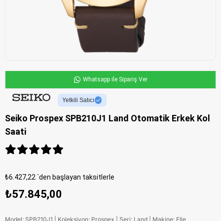
Whatsapp ile Sipariş Ver
Yetkili Satıcı
Seiko Prospex SPB210J1 Land Otomatik Erkek Kol
Saati
₺6.427,22
`den başlayan taksitlerle
₺57.845,00
Model: SPB210J1 | Koleksiyon: Prospex | Seri: Land | Makine: Elle