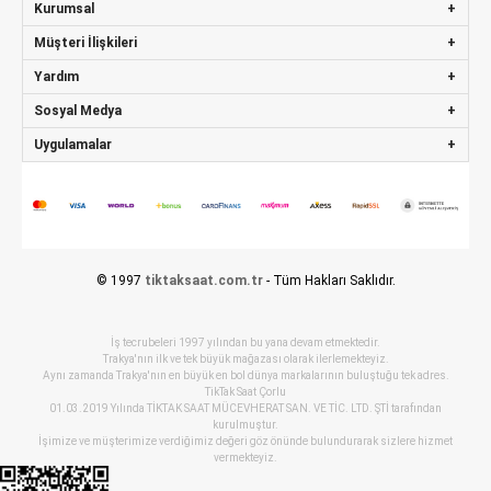
Kurumsal
Müşteri İlişkileri
Yardım
Sosyal Medya
Uygulamalar
© 1997
tiktaksaat.com.tr
- Tüm Hakları Saklıdır.
İş tecrubeleri 1997 yılından bu yana devam etmektedir.
Trakya'nın ilk ve tek büyük mağazası olarak ilerlemekteyiz.
Aynı zamanda Trakya'nın en büyük en bol dünya markalarının buluştuğu tek adres.
TikTak Saat Çorlu
01.03.2019 Yılında TİKTAK SAAT MÜCEVHERAT SAN. VE TİC. LTD. ŞTİ tarafından
kurulmuştur.
İşimize ve müşterimize verdiğimiz değeri göz önünde bulundurarak sizlere hizmet
vermekteyiz.