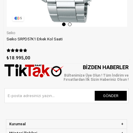
5
Seiko
Seiko SRPD57K1 Erkek Kol Saati
₺18.995,00
BIZDEN HABERLER
Bültenimize Üye Olun ! Tüm İndirim ve
Fırsatlardan İlk Sizin Haberiniz Olsun !
GÖNDER
Kurumsal