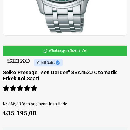
Whatsapp ile Sipariş Ver
Yetkili Satıcı
Seiko Presage ''Zen Garden'' SSA463J Otomatik
Erkek Kol Saati
₺5.865,83
`den başlayan taksitlerle
₺35.195,00