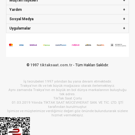
Müşteri İlişkileri
Yardım
Sosyal Medya
Uygulamalar
© 1997
tiktaksaat.com.tr
- Tüm Hakları Saklıdır.
İş tecrubeleri 1997 yılından bu yana devam etmektedir.
Trakya'nın ilk ve tek büyük mağazası olarak ilerlemekteyiz.
Aynı zamanda Trakya'nın en büyük en bol dünya markalarının buluştuğu
tek adres.
TikTak Saat Çorlu
01.03.2019 Yılında TİKTAK SAAT MÜCEVHERAT SAN. VE TİC. LTD. ŞTİ
tarafından kurulmuştur.
İşimize ve müşterimize verdiğimiz değeri göz önünde bulundurarak sizlere
hizmet vermekteyiz.