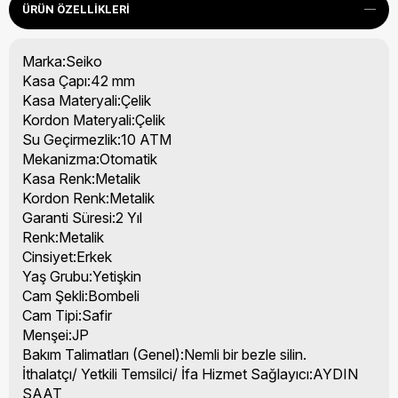
ÜRÜN ÖZELLIKLERI
Marka:Seiko
Kasa Çapı:42 mm
Kasa Materyali:Çelik
Kordon Materyali:Çelik
Su Geçirmezlik:10 ATM
Mekanizma:Otomatik
Kasa Renk:Metalik
Kordon Renk:Metalik
Garanti Süresi:2 Yıl
Renk:Metalik
Cinsiyet:Erkek
Yaş Grubu:Yetişkin
Cam Şekli:Bombeli
Cam Tipi:Safir
Menşei:JP
Bakım Talimatları (Genel):Nemli bir bezle silin.
İthalatçı/ Yetkili Temsilci/ İfa Hizmet Sağlayıcı:AYDIN
SAAT