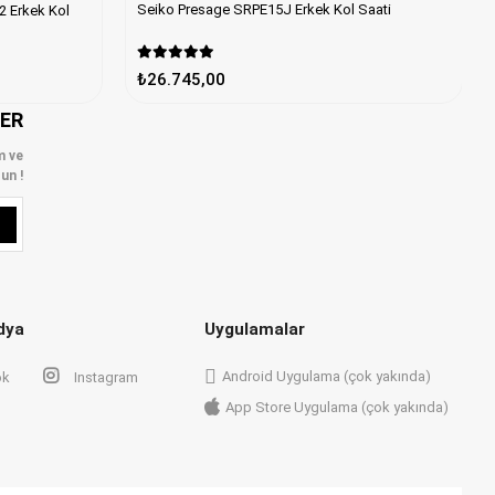
Seiko Presage SRPE15J Erkek Kol Saati
ol
₺26.745,00
LER
m ve
un !
dya
Uygulamalar
Android Uygulama (çok yakında)
ok
Instagram
App Store Uygulama (çok yakında)