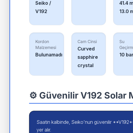
Seiko /
41.4 
V192
13.0 
Kordon
Cam Cinsi
Su
Malzemesi
Geçirm
Curved
Bulunamadı
10 ba
sapphire
crystal
⚙️ Güvenilir V192 Solar
Saatin kalbinde, Seiko'nun güvenilir **V192
yer alır.