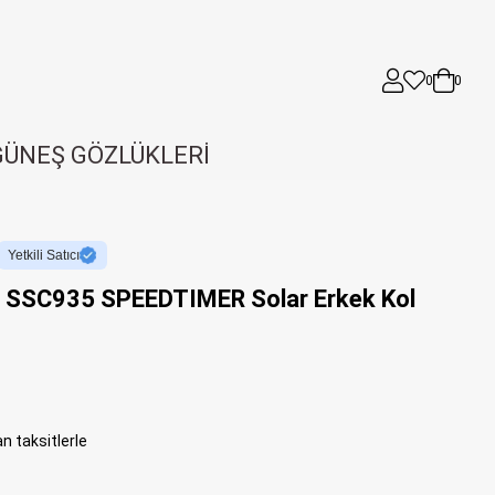
0
0
GÜNEŞ GÖZLÜKLERİ
Yetkili Satıcı
x SSC935 SPEEDTIMER Solar Erkek Kol
n taksitlerle