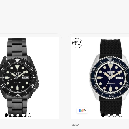
Ücretsiz
Kargo
5
Seiko