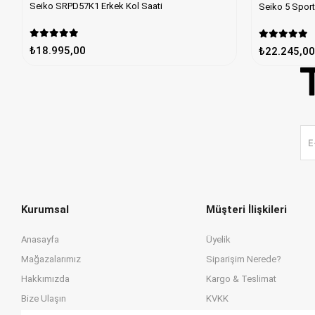
Seiko SRPD57K1 Erkek Kol Saati
Seiko 5 Spor
₺18.995,00
₺22.245,00
Kurumsal
Müşteri İlişkileri
Anasayfa
Üyelik
Mağazalarımız
Siparişim Nerede?
Hakkımızda
Kargo & Teslimat
Bize Ulaşın
KVKK