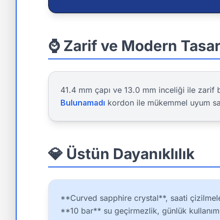
⌚ Zarif ve Modern Tasa
41.4 mm çapı ve 13.0 mm inceliği ile zarif b
Bulunamadı
kordon ile mükemmel uyum sa
💎 Üstün Dayanıklılık
**Curved sapphire crystal**, saati çizilmele
**10 bar** su geçirmezlik, günlük kullanı