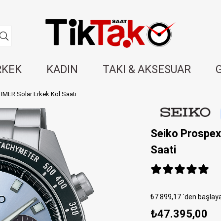
RKEK
KADIN
TAKI & AKSESUAR
MER Solar Erkek Kol Saati
Seiko Prospe
Saati
₺7.899,17
`den başlaya
₺47.395,00