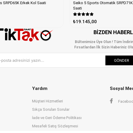
Seiko 5 Sports Otomatik SRPD71K2 Erkek K
ts SRPD65K Erkek Kol Saati
Saati
₺19.145,00
BIZDEN HABER
Bültenimize Üye Olun ! Tüm İndiri
Fırsatlardan İlk Sizin Haberiniz Ols
GÖNDER
Yardım
Sosyal Me
Müşteri Hizmetleri
Facebo
Sıkça Sorulan Sorular
İade ve Geri Ödeme Politikası
Mesafeli Satış Sözleşmesi