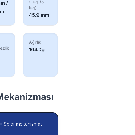
(Lug-to-
mm /
lug)
mm
45.9 mm
Ağırlık
ezlik
164.0g
r
 Mekanizması
** Solar mekanizması