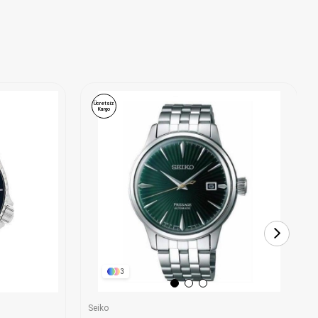
Ücretsiz
Kargo
3
Seiko