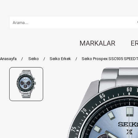
MARKALAR
E
Anasayfa
Seiko
Seiko Erkek
Seiko Prospex SSC935 SPEEDTI