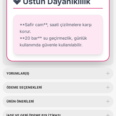
💎 Üstün Dayanıklılık
**Safir cam**, saati çizilmelere karşı
korur.
**20 bar** su geçirmezlik, günlük
kullanımda güvenle kullanılabilir.
YORUMLAR
(0)
ÖDEME SEÇENEKLERI
ÜRÜN ÖNERILERI
İADE VE GERI ÖDEME POLITIKASI