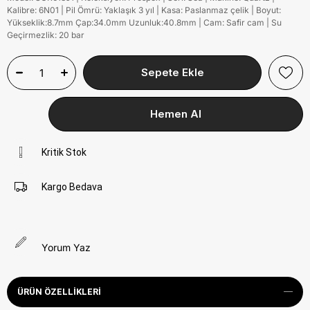
Kalibre: 6N01 | Pil Ömrü: Yaklaşık 3 yıl | Kasa: Paslanmaz çelik | Boyut:
Yükseklik:8.7mm Çap:34.0mm Uzunluk:40.8mm | Cam: Safir cam | Su
Geçirmezlik: 20 bar
Kritik Stok
Kargo Bedava
Yorum Yaz
ÜRÜN ÖZELLIKLERI