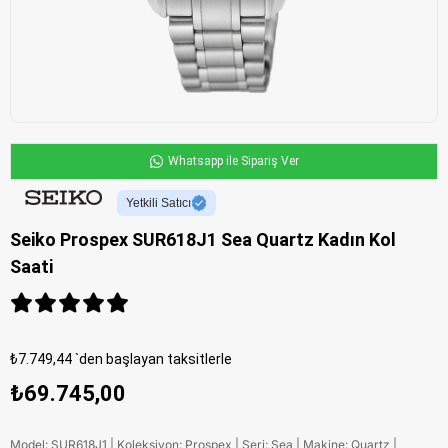
Whatsapp ile Sipariş Ver
Yetkili Satıcı
Seiko Prospex SUR618J1 Sea Quartz Kadın Kol
Saati
₺7.749,44
`den başlayan taksitlerle
₺69.745,00
Model: SUR618J1 | Koleksiyon: Prospex | Seri: Sea | Makine: Quartz |