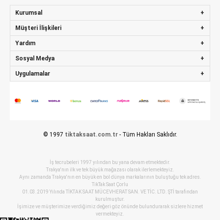
Kurumsal
Müşteri İlişkileri
Yardım
Sosyal Medya
Uygulamalar
© 1997
tiktaksaat.com.tr
- Tüm Hakları Saklıdır.
İş tecrubeleri 1997 yılından bu yana devam etmektedir.
Trakya'nın ilk ve tek büyük mağazası olarak ilerlemekteyiz.
Aynı zamanda Trakya'nın en büyük en bol dünya markalarının buluştuğu tek adres.
TikTak Saat Çorlu
01.03.2019 Yılında TİKTAK SAAT MÜCEVHERAT SAN. VE TİC. LTD. ŞTİ tarafından
kurulmuştur.
İşimize ve müşterimize verdiğimiz değeri göz önünde bulundurarak sizlere hizmet
vermekteyiz.