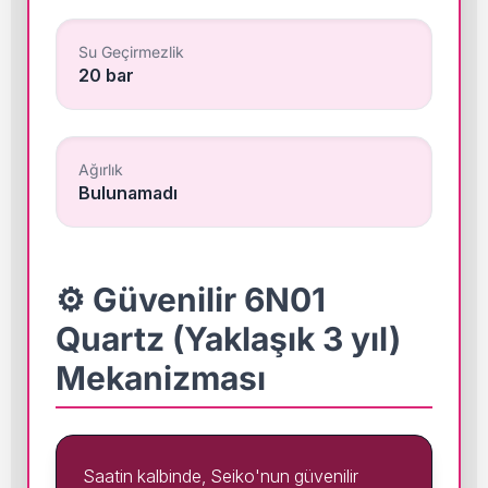
Su Geçirmezlik
20 bar
Ağırlık
Bulunamadı
⚙️ Güvenilir 6N01
Quartz (Yaklaşık 3 yıl)
Mekanizması
Saatin kalbinde, Seiko'nun güvenilir