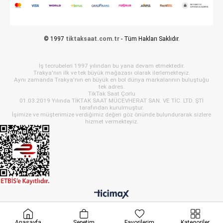
© 1997
tiktaksaat.com.tr
- Tüm Hakları Saklıdır.
İş tecrubeleri 1997 yılından bu yana devam etmektedir.
Trakya'nın ilk ve tek büyük mağazası olarak ilerlemekteyiz.
Aynı zamanda Trakya'nın en büyük en bol dünya markalarının buluştuğu
tek adres.
TikTak Saat Çorlu
01.03.2019 Yılında TİKTAK SAAT MÜCEVHERAT SAN. VE TİC. LTD. ŞTİ
tarafından kurulmuştur.
İşimize ve müşterimize verdiğimiz değeri göz önünde bulundurarak sizlere
hizmet vermekteyiz.
Anasayfa
Sepetim
Favorilerim
Kategoriler