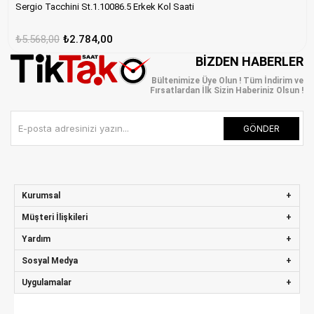
Sergio Tacchini St.1.10086.5 Erkek Kol Saati
₺5.568,00
₺2.784,00
BIZDEN HABERLER
Bültenimize Üye Olun ! Tüm İndirim ve
Fırsatlardan İlk Sizin Haberiniz Olsun !
GÖNDER
Kurumsal
Müşteri İlişkileri
Yardım
Sosyal Medya
Uygulamalar