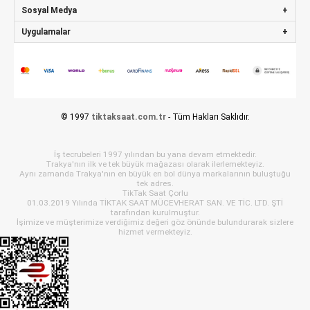
Sosyal Medya
Uygulamalar
© 1997
tiktaksaat.com.tr
- Tüm Hakları Saklıdır.
İş tecrubeleri 1997 yılından bu yana devam etmektedir.
Trakya'nın ilk ve tek büyük mağazası olarak ilerlemekteyiz.
Aynı zamanda Trakya'nın en büyük en bol dünya markalarının buluştuğu
tek adres.
TikTak Saat Çorlu
01.03.2019 Yılında TİKTAK SAAT MÜCEVHERAT SAN. VE TİC. LTD. ŞTİ
tarafından kurulmuştur.
İşimize ve müşterimize verdiğimiz değeri göz önünde bulundurarak sizlere
hizmet vermekteyiz.