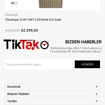
3
Slazenger
Slazenger Sl.09.1847.2.05 Erkek Kol Saati
₺4.599,00
₺2.299,50
BIZDEN HABERLER
Bültenimize Üye Olun ! Tüm İndirim ve
Fırsatlardan İlk Sizin Haberiniz Olsun !
GÖNDER
Kurumsal
Müşteri İlişkileri
Yardım