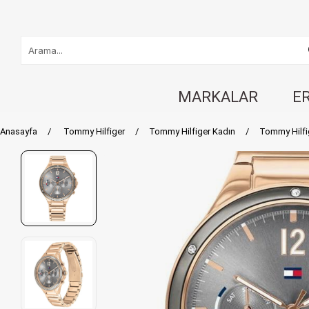
MARKALAR
E
Anasayfa
Tommy Hilfiger
Tommy Hilfiger Kadın
Tommy Hilfi