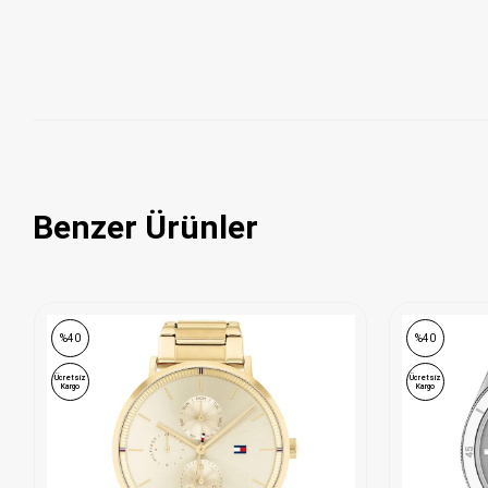
Benzer Ürünler
ONLINE ÖZEL
%40
%40
Ücretsiz
Ücretsiz
Kargo
Kargo