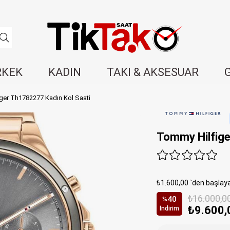
RKEK
KADIN
TAKI & AKSESUAR
ger Th1782277 Kadın Kol Saati
Tommy Hilfige
₺1.600,00
`den başlaya
₺16.000,0
40
%
₺9.600,
İndirim