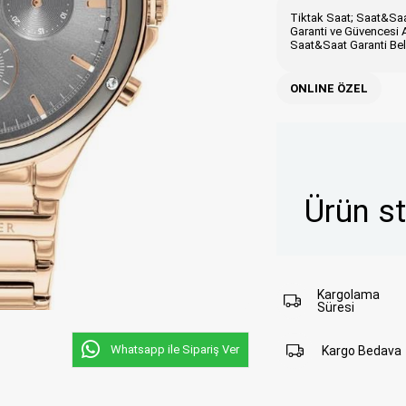
Tiktak Saat; Saat&Saat
Garanti ve Güvencesi A
Saat&Saat Garanti Belg
ONLINE ÖZEL
Ürün s
Kargolama
Süresi
Whatsapp ile Sipariş Ver
Kargo Bedava