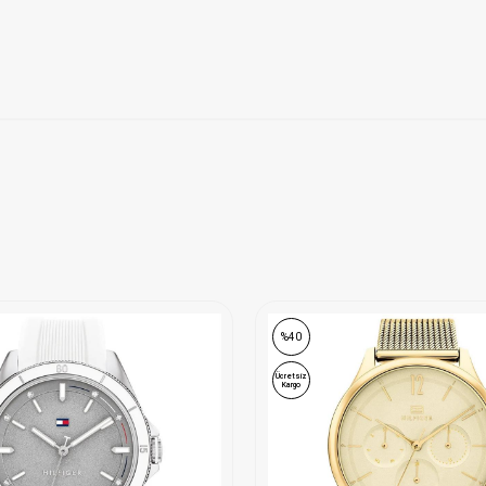
ONLINE ÖZEL
%40
Ücretsiz
Kargo