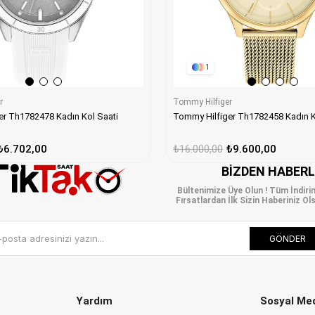
1
r
Tommy Hilfiger
er Th1782478 Kadın Kol Saati
Tommy Hilfiger Th1782458 Kadın K
₺6.702,00
₺16.000,00
₺9.600,00
BIZDEN HABER
Bültenimize Üye Olun ! Tüm İndiri
Fırsatlardan İlk Sizin Haberiniz Ols
GÖNDER
Yardım
Sosyal Me