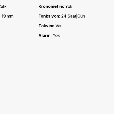
elik
Kronometre:
Yok
:
19 mm
Fonksiyon:
24 Saat|Gün
Takvim:
Var
Alarm:
Yok