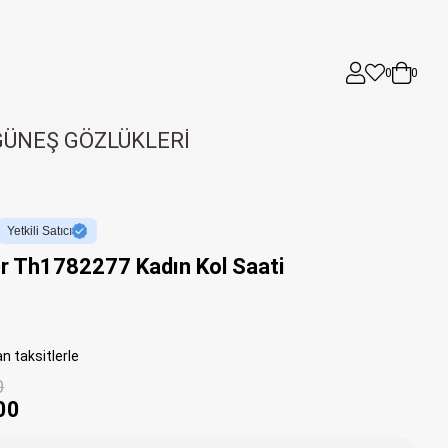
0
0
GÜNEŞ GÖZLÜKLERİ
Yetkili Satıcı
r Th1782277 Kadın Kol Saati
n taksitlerle
0
00