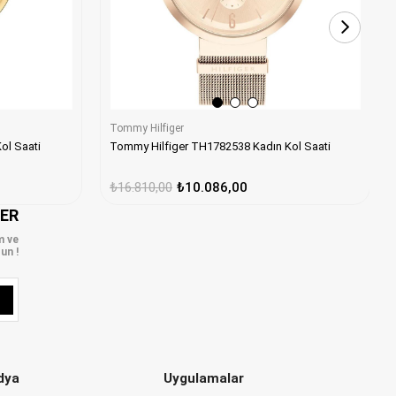
Tommy Hilfiger
Tommy Hilfiger TH1782538 Kadın Kol Saati
ol Saati
₺16.810,00
₺10.086,00
LER
m ve
un !
dya
Uygulamalar