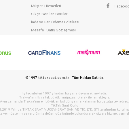
Müşteri Hizmetleri
Facebo
Sıkça Sorulan Sorular
İade ve Geri Ödeme Politikası
Mesafeli Satış Sözleşmesi
© 1997
tiktaksaat.com.tr
- Tüm Hakları Saklıdır.
İş tecrubeleri 1997 yılından bu yana devam etmektedir.
Trakya'nın ilk ve tek büyük mağazası olarak ilerlemekteyiz.
Aynı zamanda Trakya'nın en büyük en bol dünya markalarının buluştuğu tek adres.
TikTak Saat Çorlu
3.2019 Yılında TİKTAK SAAT MÜCEVHERAT SAN. VE TİC. LTD. ŞTİ tarafından kurulmu
ze ve müşterimize verdiğimiz değeri göz önünde bulundurarak sizlere hizmet vermek