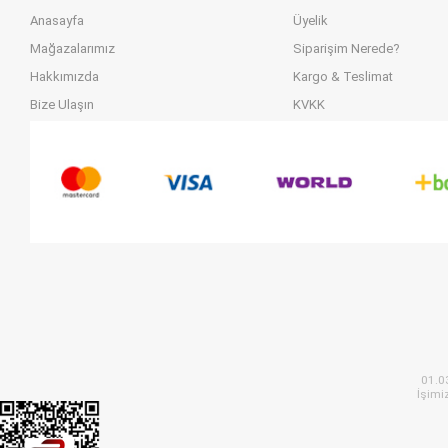
Anasayfa
Üyelik
Mağazalarımız
Siparişim Nerede?
Hakkımızda
Kargo & Teslimat
Bize Ulaşın
KVKK
01.0
İşimi