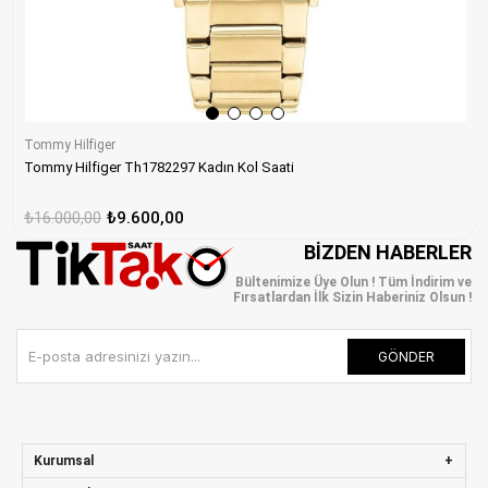
Tommy Hilfiger
Tommy Hilfiger Th1782297 Kadın Kol Saati
₺16.000,00
₺9.600,00
BIZDEN HABERLER
Bültenimize Üye Olun ! Tüm İndirim ve
Fırsatlardan İlk Sizin Haberiniz Olsun !
GÖNDER
Kurumsal