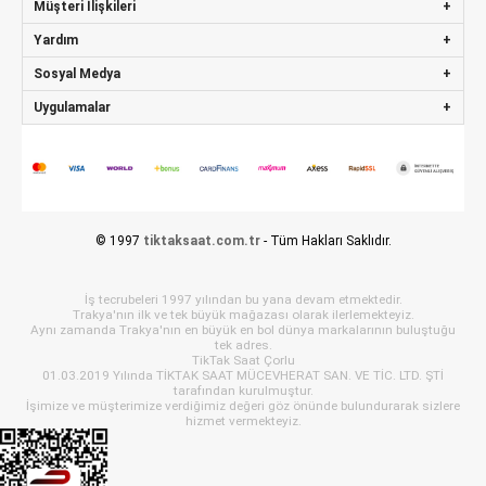
Müşteri İlişkileri
Yardım
Sosyal Medya
Uygulamalar
© 1997
tiktaksaat.com.tr
- Tüm Hakları Saklıdır.
İş tecrubeleri 1997 yılından bu yana devam etmektedir.
Trakya'nın ilk ve tek büyük mağazası olarak ilerlemekteyiz.
Aynı zamanda Trakya'nın en büyük en bol dünya markalarının buluştuğu
tek adres.
TikTak Saat Çorlu
01.03.2019 Yılında TİKTAK SAAT MÜCEVHERAT SAN. VE TİC. LTD. ŞTİ
tarafından kurulmuştur.
İşimize ve müşterimize verdiğimiz değeri göz önünde bulundurarak sizlere
hizmet vermekteyiz.