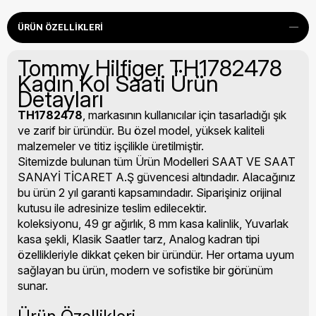
ÜRÜN ÖZELLIKLERI
Tommy Hilfiger TH1782478
Kadın Kol Saati Ürün
Detayları
TH1782478
, markasının kullanıcılar için tasarladığı şık
ve zarif bir üründür. Bu özel model, yüksek kaliteli
malzemeler ve titiz işçilikle üretilmiştir.
Sitemizde bulunan tüm Ürün Modelleri SAAT VE SAAT
SANAYİ TİCARET A.Ş güvencesi altındadır. Alacağınız
bu ürün 2 yıl garanti kapsamındadır. Siparişiniz orijinal
kutusu ile adresinize teslim edilecektir.
koleksiyonu, 49 gr ağırlık, 8 mm kasa kalinlik, Yuvarlak
kasa şekli, Klasik Saatler tarz, Analog kadran tipi
özellikleriyle dikkat çeken bir üründür. Her ortama uyum
sağlayan bu ürün, modern ve sofistike bir görünüm
sunar.