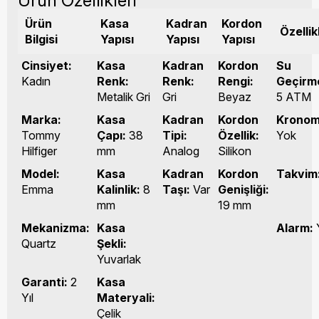
Ürün Özellikleri
Ürün
Kasa
Kadran
Kordon
Özellik
Bilgisi
Yapısı
Yapısı
Yapısı
Cinsiyet:
Kasa
Kadran
Kordon
Su
Kadın
Renk:
Renk:
Rengi:
Geçirme
Metalik Gri
Gri
Beyaz
5 ATM
Marka:
Kasa
Kadran
Kordon
Kronom
Tommy
Çapı:
38
Tipi:
Özellik:
Yok
Hilfiger
mm
Analog
Silikon
Model:
Kasa
Kadran
Kordon
Takvim
Emma
Kalinlik:
8
Taşı:
Var
Genişliği:
mm
19 mm
Mekanizma:
Kasa
Alarm:
Quartz
Şekli:
Yuvarlak
Garanti:
2
Kasa
Yıl
Materyali:
Çelik