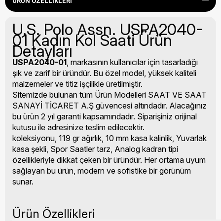
ÜRÜN ÖZELLIKLERI
U.S. Polo Assn. USPA2040-
01 Kadın Kol Saati Ürün
Detayları
USPA2040-01
, markasının kullanıcılar için tasarladığı
şık ve zarif bir üründür. Bu özel model, yüksek kaliteli
malzemeler ve titiz işçilikle üretilmiştir.
Sitemizde bulunan tüm Ürün Modelleri SAAT VE SAAT
SANAYİ TİCARET A.Ş güvencesi altındadır. Alacağınız
bu ürün 2 yıl garanti kapsamındadır. Siparişiniz orijinal
kutusu ile adresinize teslim edilecektir.
koleksiyonu, 119 gr ağırlık, 10 mm kasa kalinlik, Yuvarlak
kasa şekli, Spor Saatler tarz, Analog kadran tipi
özellikleriyle dikkat çeken bir üründür. Her ortama uyum
sağlayan bu ürün, modern ve sofistike bir görünüm
sunar.
Ürün Özellikleri