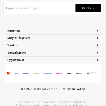
GÖNDER
Kurumsal
Müşteri İlişkileri
Yardım
Sosyal Medya
Uygulamalar
© 1997
tiktaksaat.com.tr
- Tüm Hakları Saklıdır.
İş tecrubeleri 1997 yılından bu yana devam etmektedir.
Trakya'nın ilk ve tek büyük mağazası olarak ilerlemekteyiz.