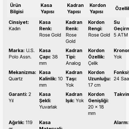
Ürün
Kasa
Kadran
Kordon
Özelli
Bilgisi
Yapısı
Yapısı
Yapısı
Cinsiyet:
Kasa
Kadran
Kordon
Su
Kadın
Renk:
Renk:
Rengi:
Geçirm
Rose Gold
Rose
Rose Gold
5 ATM
Gold
Marka:
U.S.
Kasa
Kadran
Kordon
Krono
Polo Assn.
Çapı:
38
Tipi:
Özellik:
Yok
mm
Analog
Çelik
Mekanizma:
Kasa
Kadran
Kordon
Fonksi
Quartz
Kalinlik:
10
Taşı:
Uzunluğu:
24 Saa
mm
Yok
17 cm
Garanti:
2
Kasa
Kadran
Kordon
Takvi
Yıl
Şekli:
Işık:
Yok
Genişliği:
Yuvarlak
20 x 18
mm
Ağırlık:
119
Kasa
Alarm:
gr
Materyali: