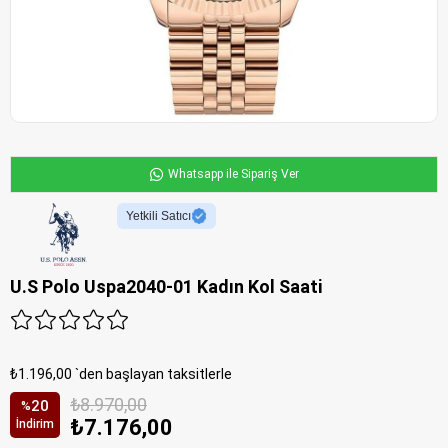
Whatsapp ile Sipariş Ver
Yetkili Satıcı
U.S Polo Uspa2040-01 Kadın Kol Saati
₺1.196,00
`den başlayan taksitlerle
₺8.970,00
20
%
₺7.176,00
İndirim