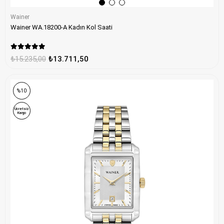
Wainer
Wainer WA.18200-A Kadın Kol Saati
₺15.235,00
₺13.711,50
%10
Ücretsiz
Kargo