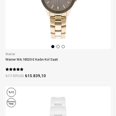
Wainer
Wainer WA.18020-E Kadın Kol Saati
₺17.599,00
₺15.839,10
%10
Ücretsiz
Kargo