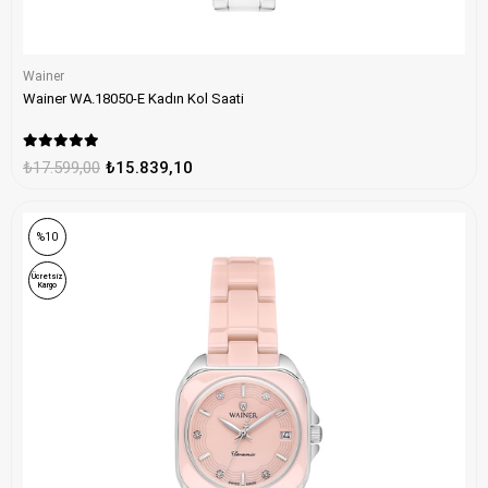
Wainer
Wainer WA.18050-E Kadın Kol Saati
₺17.599,00
₺15.839,10
%10
Ücretsiz
Kargo