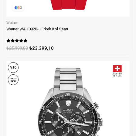
3
Wainer
Wainer WA.10920-J Erkek Kol Saati
₺25.999,00
₺23.399,10
%10
Ücretsiz
Kargo