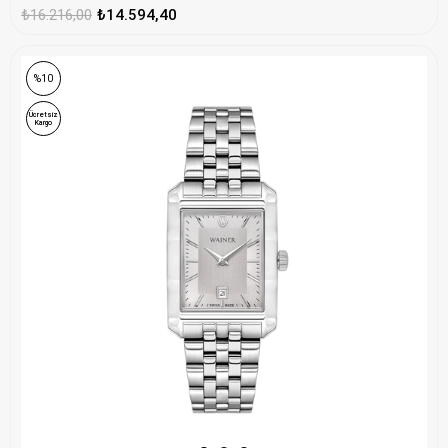
₺16.216,00
₺14.594,40
%10
Ücretsiz
Kargo