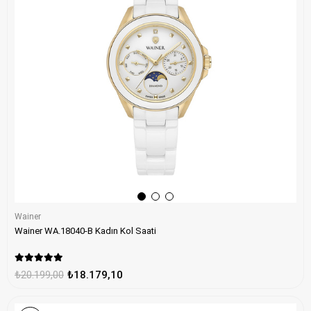
Wainer
Wainer WA.18040-B Kadın Kol Saati
₺20.199,00
₺18.179,10