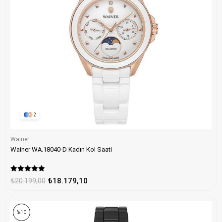
2
Wainer
Wainer WA.18040-D Kadın Kol Saati
₺20.199,00
₺18.179,10
%10