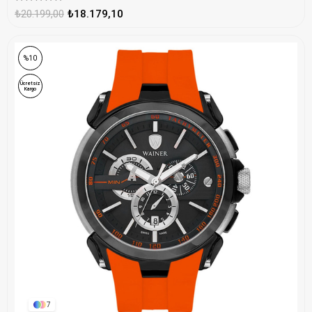
₺20.199,00
₺18.179,10
%10
Ücretsiz
Kargo
7