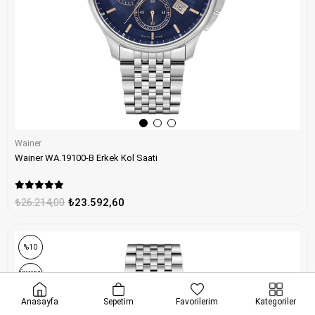
Wainer
Wainer WA.19100-B Erkek Kol Saati
₺26.214,00
₺23.592,60
%10
Ücretsiz
Kargo
Anasayfa
Sepetim
Favorilerim
Kategoriler
rişlerde geçerli
•
ONLINE ÖZEL
Seçili ürünlerde ekstra indirim
•
HIZL