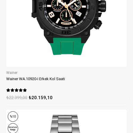
Wainer
Wainer WA.10920-I Erkek Kol Saati
₺22.399,00
₺20.159,10
%10
Ücretsiz
Kargo