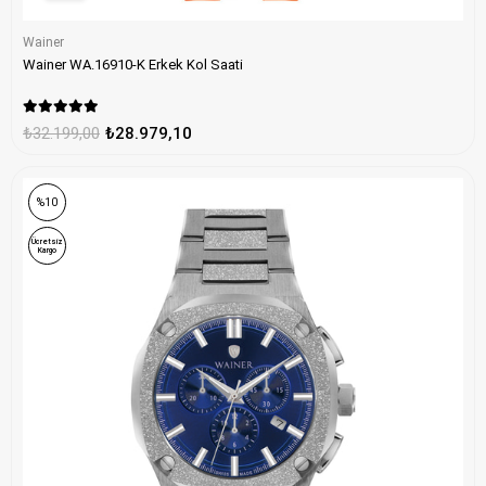
Wainer
Wainer WA.16910-K Erkek Kol Saati
₺32.199,00
₺28.979,10
%10
Ücretsiz
Kargo