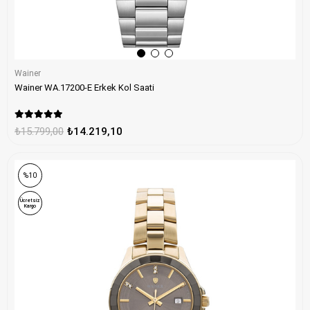
Wainer
Wainer WA.17200-E Erkek Kol Saati
₺15.799,00
₺14.219,10
%10
Ücretsiz
Kargo