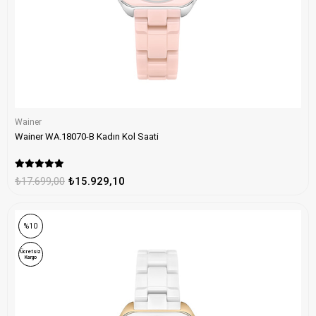
Wainer
Wainer WA.18070-B Kadın Kol Saati
₺17.699,00
₺15.929,10
%10
Ücretsiz
Kargo