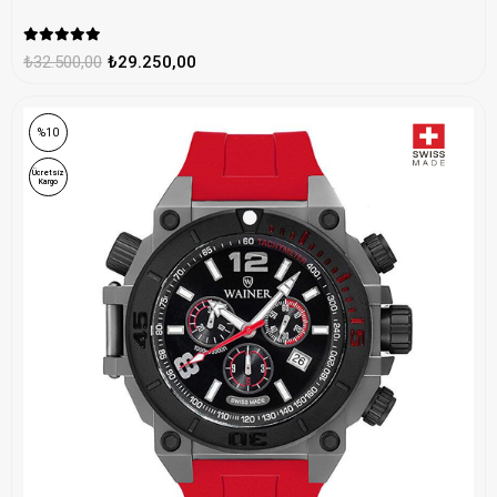
₺32.500,00
₺29.250,00
%10
Ücretsiz
Kargo