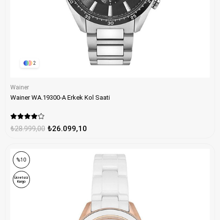
2
Wainer
Wainer WA.19300-A Erkek Kol Saati
₺28.999,00
₺26.099,10
%10
Ücretsiz
Kargo