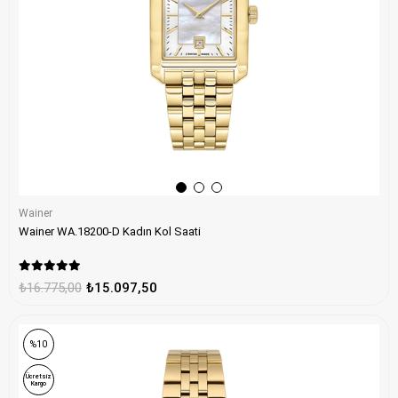
Wainer
Wainer WA.18200-D Kadın Kol Saati
₺16.775,00
₺15.097,50
%10
Ücretsiz
Kargo