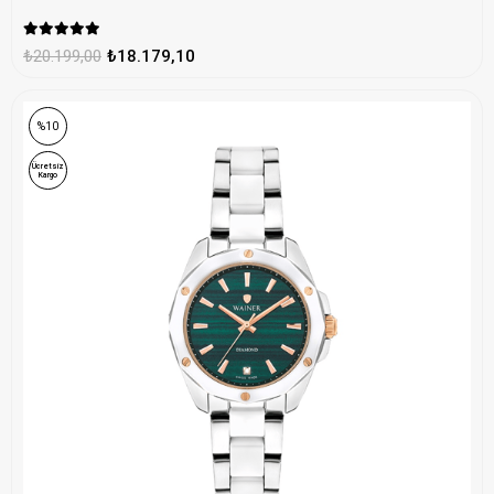
₺20.199,00
₺18.179,10
%10
Ücretsiz
Kargo