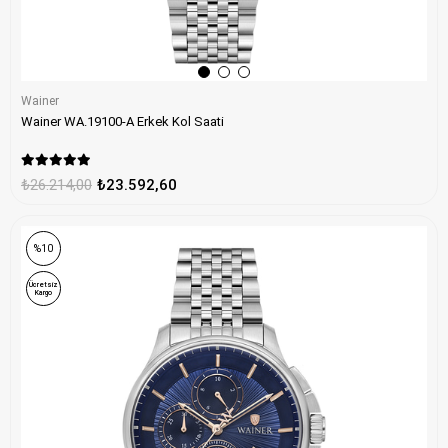
Wainer
Wainer WA.19100-A Erkek Kol Saati
₺26.214,00
₺23.592,60
%10
Ücretsiz
Kargo