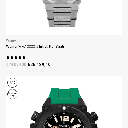
Wainer
Wainer WA.10000-J Erkek Kol Saati
₺29.099,00
₺26.189,10
%10
Ücretsiz
Kargo