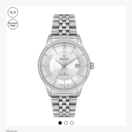
%10
Ücretsiz
Kargo
Wainer