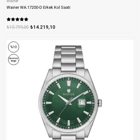
Wainer
Wainer WA.17200-D Erkek Kol Saati
₺15.799,00
₺14.219,10
%10
Ücretsiz
Kargo