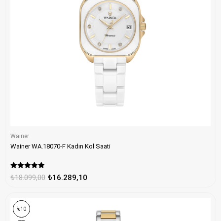
Wainer
Wainer WA.18070-F Kadın Kol Saati
₺18.099,00
₺16.289,10
%10