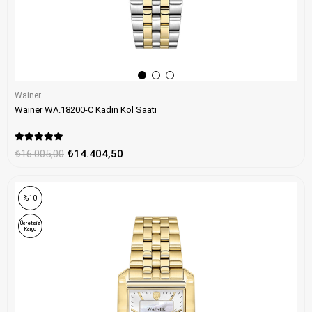
Wainer
Wainer WA.18200-C Kadın Kol Saati
₺16.005,00
₺14.404,50
%10
Ücretsiz
Kargo