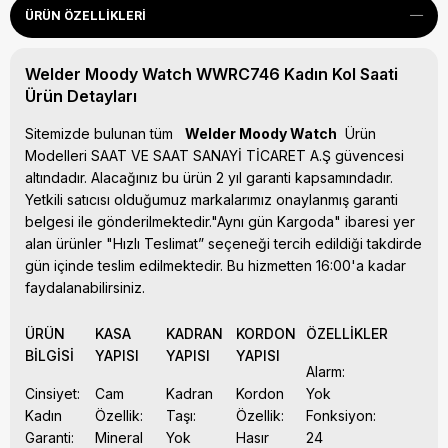
ÜRÜN ÖZELLIKLERI
Welder Moody Watch WWRC746 Kadın Kol Saati
Ürün Detayları
Sitemizde bulunan tüm
Welder Moody Watch
Ürün
Modelleri SAAT VE SAAT SANAYİ TİCARET A.Ş güvencesi
altındadır. Alacağınız bu ürün 2 yıl garanti kapsamındadır.
Yetkili satıcısı olduğumuz markalarımız onaylanmış garanti
belgesi ile gönderilmektedir."Aynı gün Kargoda" ibaresi yer
alan ürünler "Hızlı Teslimat” seçeneği tercih edildiği takdirde
gün içinde teslim edilmektedir. Bu hizmetten 16:00'a kadar
faydalanabilirsiniz.
ÜRÜN
KASA
KADRAN
KORDON
ÖZELLİKLER
BİLGİSİ
YAPISI
YAPISI
YAPISI
Alarm:
Cinsiyet:
Cam
Kadran
Kordon
Yok
Kadın
Özellik:
Taşı:
Özellik:
Fonksiyon:
Garanti:
Mineral
Yok
Hasır
24