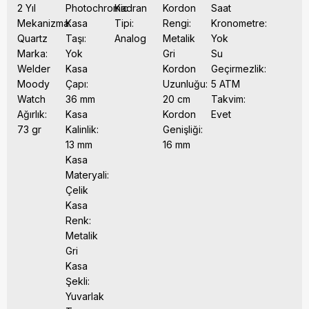
2 Yıl
Photochromic
Kadran
Kordon
Saat
Mekanizma:
Kasa
Tipi:
Rengi:
Kronometre:
Quartz
Taşı:
Analog
Metalik
Yok
Marka:
Yok
Gri
Su
Welder
Kasa
Kordon
Geçirmezlik:
Moody
Çapı:
Uzunluğu:
5 ATM
Watch
36 mm
20 cm
Takvim:
Ağırlık:
Kasa
Kordon
Evet
73 gr
Kalinlik:
Genişliği:
13 mm
16 mm
Kasa
Materyali:
Çelik
Kasa
Renk:
Metalik
Gri
Kasa
Şekli:
Yuvarlak