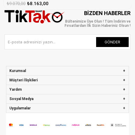
₺9.070,00
₺8.163,00
BIZDEN HABERLER
Bültenimize Üye Olun ! Tüm İndirim ve
Fırsatlardan İlk Sizin Haberiniz Olsun !
GÖNDER
Kurumsal
Müşteri İlişkileri
Yardım
Sosyal Medya
Uygulamalar