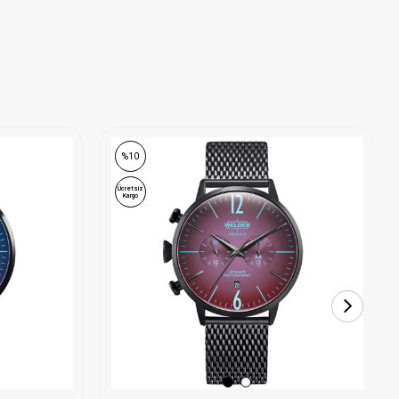
%10
Ücretsiz
Kargo