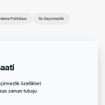
Ödeme Politikası
Su Geçirmezlik
aati
rmezlik özellikleri
ssas zaman tutuşu
.