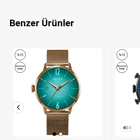
Benzer Ürünler
%10
%10
Ücretsiz
Ücretsiz
Kargo
Kargo
2