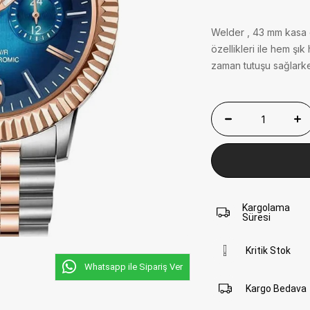
Welder , 43 mm kasa 
özellikleri ile hem şı
zaman tutuşu sağlarken,
Kargolama
Süresi
Kritik Stok
Whatsapp ile Sipariş Ver
Kargo Bedava