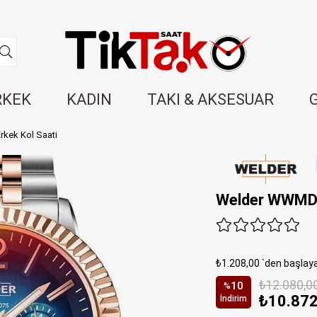
RKEK
KADIN
TAKI & AKSESUAR
kek Kol Saati
Welder WWMD5
₺1.208,00
`den başlaya
₺12.080,0
10
%
₺10.872
İndirim