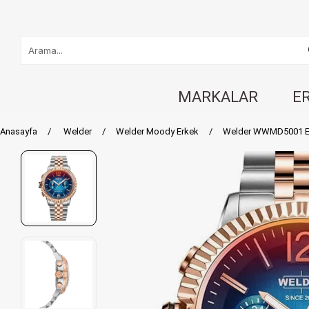
MARKALAR
E
Anasayfa
Welder
Welder Moody Erkek
Welder WWMD5001 Er