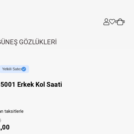
0
0
GÜNEŞ GÖZLÜKLERİ
Yetkili Satıcı
001 Erkek Kol Saati
n taksitlerle
0
,00