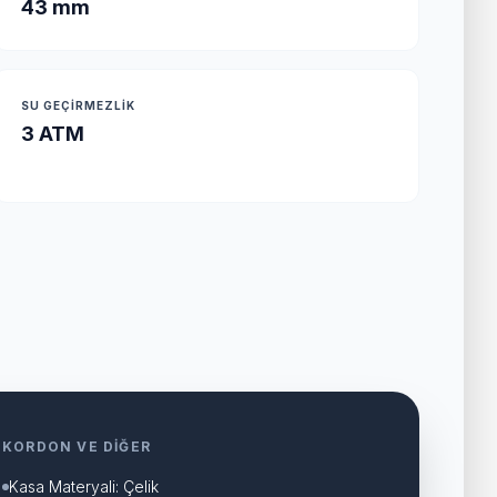
43 mm
SU GEÇIRMEZLIK
3 ATM
KORDON VE DIĞER
Kasa Materyali: Çelik