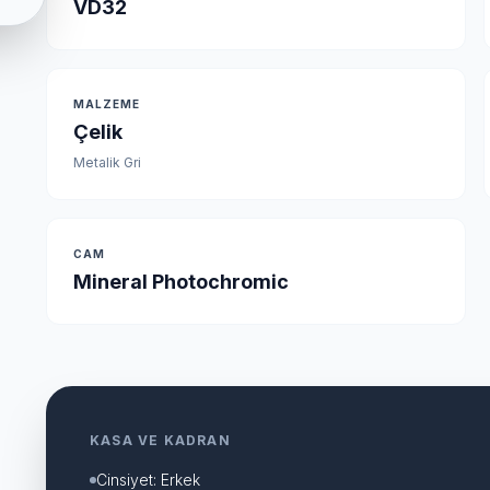
VD32
MALZEME
Çelik
Metalik Gri
CAM
Mineral Photochromic
KASA VE KADRAN
Cinsiyet: Erkek