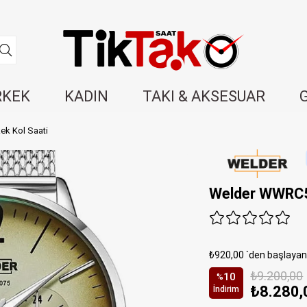
RKEK
KADIN
TAKI & AKSESUAR
k Kol Saati
Welder WWRC5
₺920,00
`den başlayan 
₺9.200,00
10
%
₺8.280,
İndirim