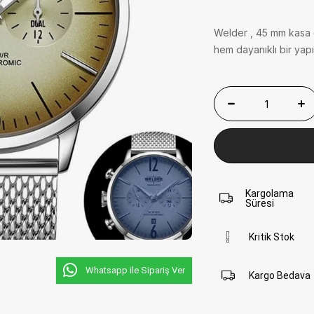
Welder , 45 mm kasa ç
hem dayanıklı bir yapı s
Kargolama
Süresi
Kritik Stok
Whatsapp ile Sipariş Ver
Kargo Bedava