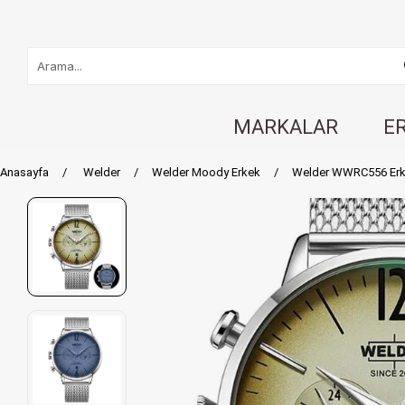
MARKALAR
E
Anasayfa
Welder
Welder Moody Erkek
Welder WWRC556 Erke