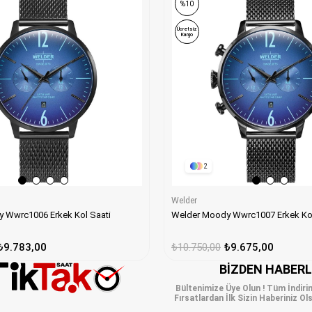
%10
Ücretsiz
Kargo
2
Welder
Welder Moody Wwrc1007 Erkek Kol
 Wwrc1006 Erkek Kol Saati
₺10.750,00
₺9.675,00
₺9.783,00
BIZDEN HABER
Bültenimize Üye Olun ! Tüm İndiri
Fırsatlardan İlk Sizin Haberiniz Ols