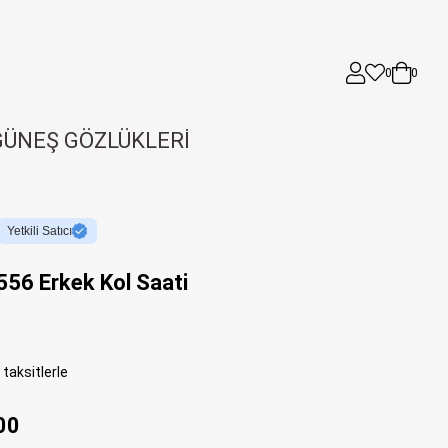
0
0
GÜNEŞ GÖZLÜKLERİ
Yetkili Satıcı
56 Erkek Kol Saati
taksitlerle
00