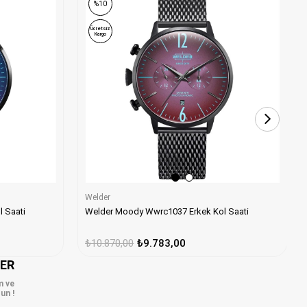
%10
Ücretsiz
Kargo
Welder
Welder Moody Wwrc1037 Erkek Kol Saati
 Saati
₺10.870,00
₺9.783,00
LER
m ve
un !