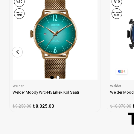
%10
%10
Ücretsiz
Ücretsiz
Kargo
Kargo
2
Welder
Welder
Welder Moody Wrc445 Erkek Kol Saati
Welder Moody
₺9.250,00
₺8.325,00
₺10.870,00