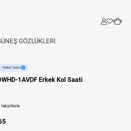
0
0
GÜNEŞ GÖZLÜKLERİ
Yetkili Satıcı
0WHD-1AVDF Erkek Kol Saati
taksitlerle
65