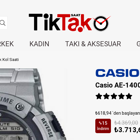
RKEK
KADIN
TAKI & AKSESUAR
 Kol Saati
Casio AE-140
₺618,94
`den başlayan 
₺4.369,00
15
%
₺3.713,
İndirim