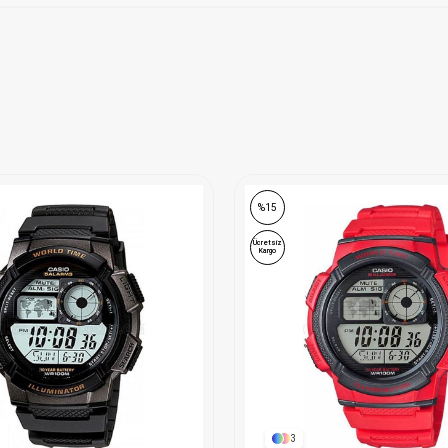
%15
Ücretsiz
Kargo
3