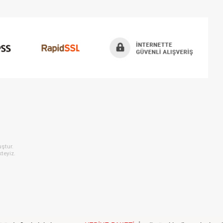
ştur.
teyiz.