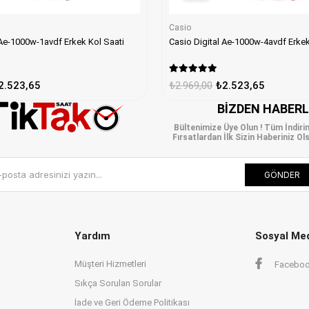
Casio
Casio Digital Ae-1000w-1avdf Erkek Kol Saati
Casio Digital A
2.523,65
₺2.969,00
₺2.523,65
BIZDEN HABER
Bültenimize Üye Olun ! Tüm İndiri
Fırsatlardan İlk Sizin Haberiniz Ols
GÖNDER
Yardım
Sosyal Me
Müşteri Hizmetleri
Facebo
Sıkça Sorulan Sorular
İade ve Geri Ödeme Politikası