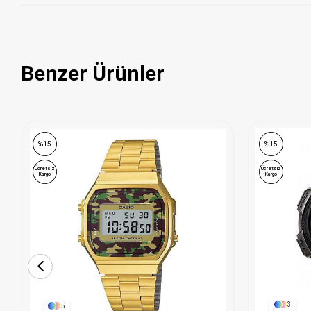
Benzer Ürünler
%15
%15
Ücretsiz
Ücretsiz
Kargo
Kargo
3
5