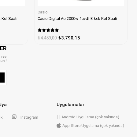
Casio
e-1000w-4avdf Erkek Kol Saati
Casio Digital Ae-2000w-1avdf Erkek Kol Saati
₺4.459,00
₺3.790,15
LER
m ve
un !
dya
Uygulamalar
Android Uygulama (çok yakında)
ok
Instagram
App Store Uygulama (çok yakında)