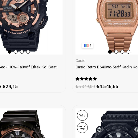
4
Casio
 Aeq-110w-1a3vdf Erkek Kol Saati
Casio Retro B640wc-5adf Kadın Kol
3.824,15
₺5.349,00
₺4.546,65
%15
Ücretsiz
Kargo