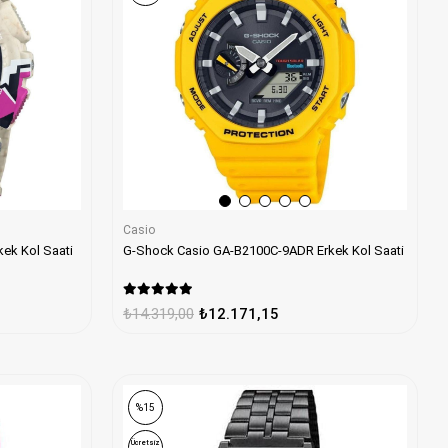
Casio
ek Kol Saati
G-Shock Casio GA-B2100C-9ADR Erkek Kol Saati
₺14.319,00
₺12.171,15
%15
Ücretsiz