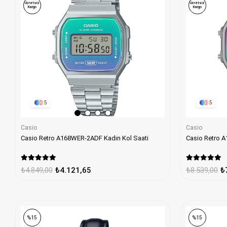
Ücretsiz
Ücretsiz
Kargo
Kargo
5
5
Casio
Casio
Casio Retro A168WER-2ADF Kadın Kol Saati
Casio Retro 
₺4.849,00
₺4.121,65
₺8.539,00
₺
%15
%15