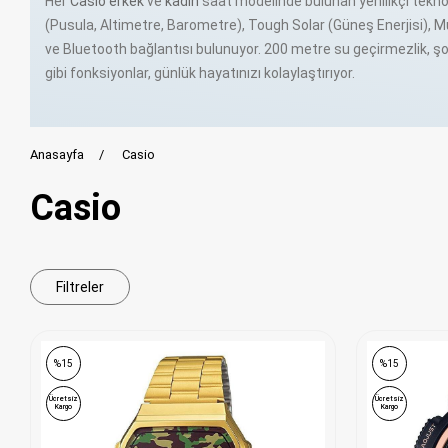
Her
Casio erkek
ve
kadın
saat modelinde bulunan yenilikçi teknol
(Pusula, Altimetre, Barometre), Tough Solar (Güneş Enerjisi), M
ve Bluetooth bağlantısı bulunuyor. 200 metre su geçirmezlik, ş
gibi fonksiyonlar, günlük hayatınızı kolaylaştırıyor.
G-Shock serisi, askeri standartlarda dayanıklılık sunarken, Edifi
teknolojisinden ilham alan tasarımlarıyla öne çıkıyor. ProTrek ser
gerekli tüm sensörleri barındırırken, Retro serisi vintage tutkunla
Anasayfa
Casio
sunuyor.
TikTak Saat olarak, Türkiye'nin en geniş Casio saat koleksiyon
Casio
duyuyoruz. Tüm modellerimiz %100 orijinal olup, 2 yıl resmi Casio
Casio saatler, üstün Japon teknolojisi ve şık tasarımları bir aray
ihtiyaca uygun modeller sunuyor. TikTak Saat güvencesiyle Cas
Filtreler
%15
%15
Ücretsiz
Ücretsiz
Kargo
Kargo