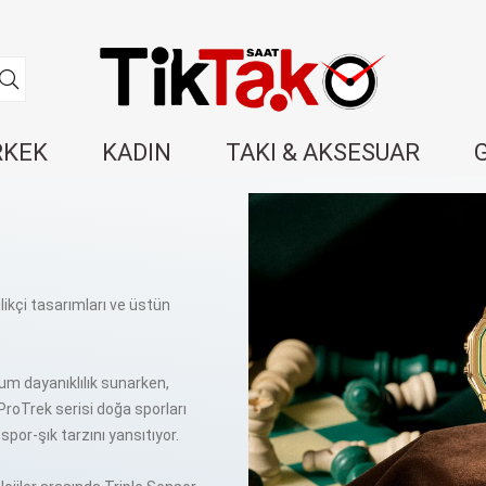
RKEK
KADIN
TAKI & AKSESUAR
ilikçi tasarımları ve üstün
um dayanıklılık sunarken,
roTrek serisi doğa sporları
spor-şık tarzını yansıtıyor.