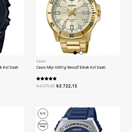
Casio
k Kol Saati
Casio Mtp-Vd01g-9evudf Erkek Kol Saati
₺4.379,00
₺3.722,15
%15
Ücretsiz
Kargo