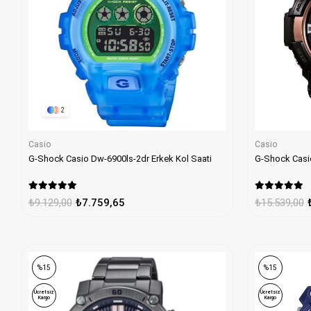
2
Casio
Casio
G-Shock Casio Dw-6900ls-2dr Erkek Kol Saati
G-Shock Casio
₺9.129,00
₺7.759,65
₺15.539,00
%15
%15
Ücretsiz
Ücretsiz
Kargo
Kargo