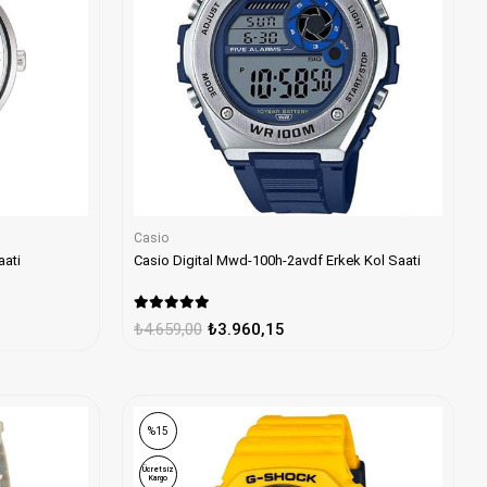
Casio
aati
Casio Digital Mwd-100h-2avdf Erkek Kol Saati
₺4.659,00
₺3.960,15
%15
Ücretsiz
Kargo