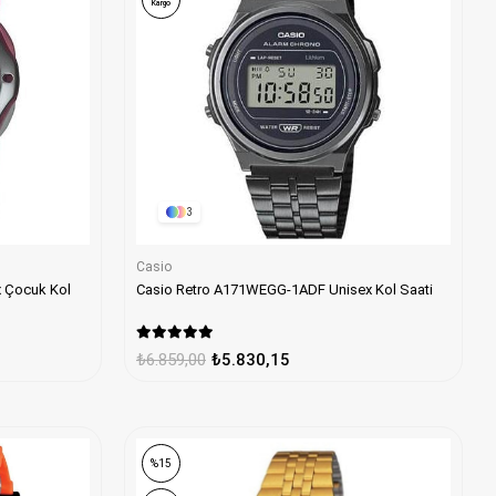
Kargo
3
Casio
x Çocuk Kol
Casio Retro A171WEGG-1ADF Unisex Kol Saati
₺6.859,00
₺5.830,15
%15