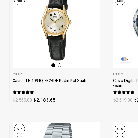
Kargo
Kargo
3
Casio
Casio
Casio LTP-1094Q-7B2RDF Kadın Kol Saati
Casio Digital LW-200-2BVDF Unisex Çocuk Kol
Saati
₺2.569,00
₺2.183,65
₺2.619,00
₺
%15
%15