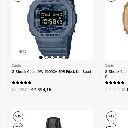
2
Casio
Casio
G-Shock Casio DW-5600CA-2DR Erkek Kol Saati
G-Shock Casi
Saati
₺8.699,00
₺7.394,15
₺21.159,00
%15
%15
Ücretsiz
Ücretsiz