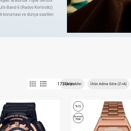
ojiler arasında Triple Sensor
ulti-Band 6 (Radyo Kontrollü)
ok koruması ve dünya saatleri
ce serisi Formula 1
isi outdoor aktiviteler için
rı için nostaljik tasarımlar
unu sizlere sunmaktan gurur
 Türkiye garantisi altındadır.
a getirerek, her tarza ve
io dünyasını keşfedin.
173 Ürün
Stoktakiler
Ürün Adına Göre (Z<A)
%15
Ücretsiz
Kargo