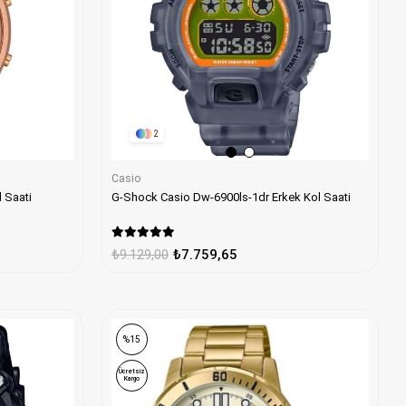
2
Casio
 Saati
G-Shock Casio Dw-6900ls-1dr Erkek Kol Saati
₺9.129,00
₺7.759,65
%15
Ücretsiz
Kargo