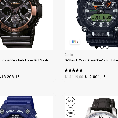
2
Casio
 Ga-200rg-1adr Erkek Kol Saati
G-Shock Casio Ga-900e-1a3dr Erke
₺13.208,15
₺14.119,00
₺12.001,15
%15
Ücretsiz
Kargo