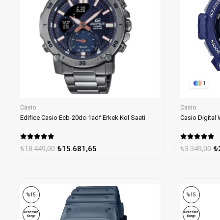
1
Casio
Casio
Edifice Casio Ecb-20dc-1adf Erkek Kol Saati
Casio Digital
₺18.449,00
₺15.681,65
₺3.349,00
₺
%15
%15
Ücretsiz
Ücretsiz
Kargo
Kargo