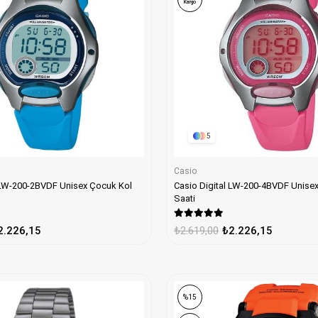
Kargo
5
Casio
Casio Digital LW-200-4BVDF Unise
Saati
2.226,15
₺2.619,00
₺2.226,15
%15