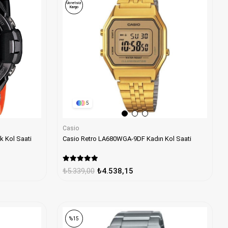
Ücretsiz
Kargo
5
Casio
 Kol Saati
Casio Retro LA680WGA-9DF Kadın Kol Saati
₺5.339,00
₺4.538,15
%15