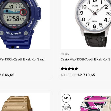
Casio
 Ws-1300h-2avdf Erkek Kol Saati
Casio Mtp-1303l-7bvdf Erkek Kol S
2.846,65
₺3.189,00
₺2.710,65
%15
Ücretsiz
Kargo