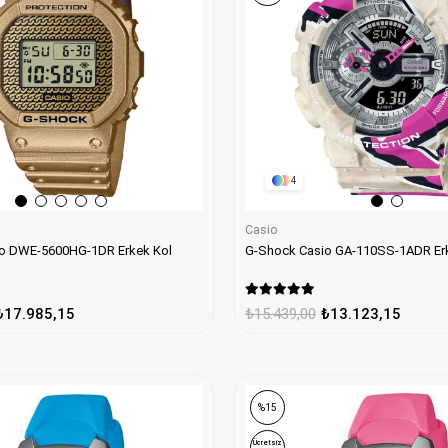
4
Casio
o DWE-5600HG-1DR Erkek Kol
G-Shock Casio GA-110SS-1ADR Erk
₺17.985,15
₺15.439,00
₺13.123,15
%15
Ücretsiz