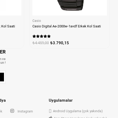
Casio
e-1000w-4avdf Erkek Kol Saati
Casio Digital Ae-2000w-1avdf Erkek Kol Saati
₺4.459,00
₺3.790,15
LER
m ve
un !
dya
Uygulamalar
Android Uygulama (çok yakında)
ok
Instagram