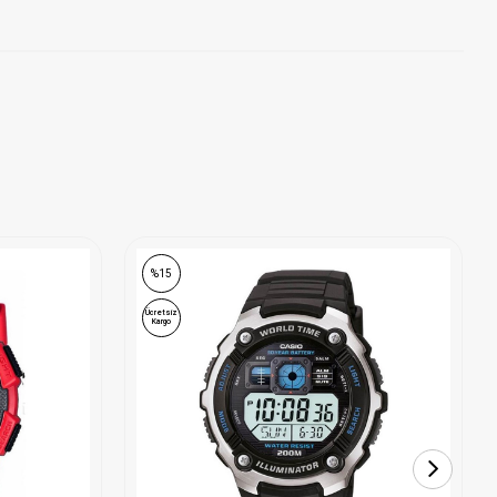
%15
Ücretsiz
Kargo