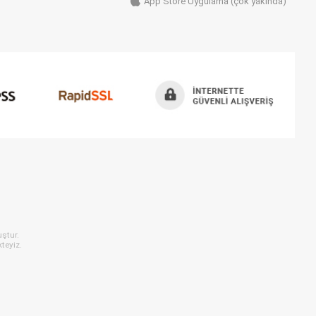
App Store Uygulama (çok yakında)
ştur.
teyiz.