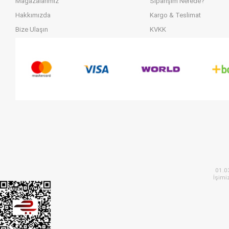
Mağazalarımız
Siparişim Nerede?
Hakkımızda
Kargo & Teslimat
Bize Ulaşın
KVKK
01.0
İşimi