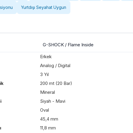
ksiyonu
Yurtdışı Seyahat Uygun
G-SHOCK / Flame Inside
Erkek
Analog / Digital
3 Yıl
ik
200 mt (20 Bar)
Mineral
i
Siyah - Mavi
Oval
45,4 mm
ı
11,8 mm