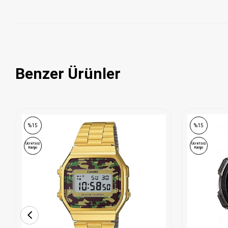
Benzer Ürünler
%15
%15
Ücretsiz
Ücretsiz
Kargo
Kargo