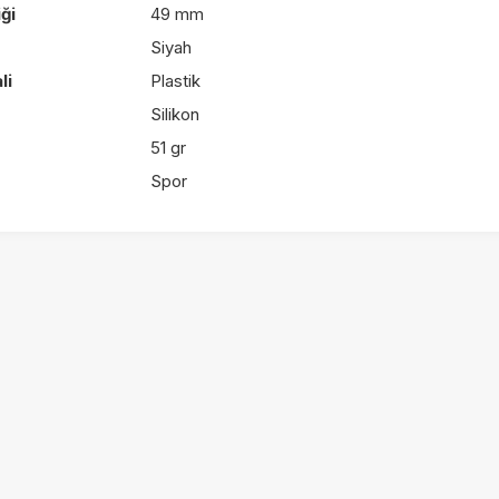
ği
49 mm
Siyah
li
Plastik
Silikon
51 gr
Spor