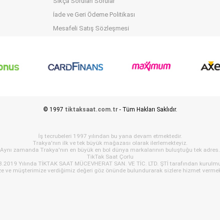
Sıkça Sorulan Sorular
İade ve Geri Ödeme Politikası
Mesafeli Satış Sözleşmesi
© 1997
tiktaksaat.com.tr
- Tüm Hakları Saklıdır.
İş tecrubeleri 1997 yılından bu yana devam etmektedir.
Trakya'nın ilk ve tek büyük mağazası olarak ilerlemekteyiz.
Aynı zamanda Trakya'nın en büyük en bol dünya markalarının buluştuğu tek adres.
TikTak Saat Çorlu
3.2019 Yılında TİKTAK SAAT MÜCEVHERAT SAN. VE TİC. LTD. ŞTİ tarafından kurulmu
ze ve müşterimize verdiğimiz değeri göz önünde bulundurarak sizlere hizmet vermek