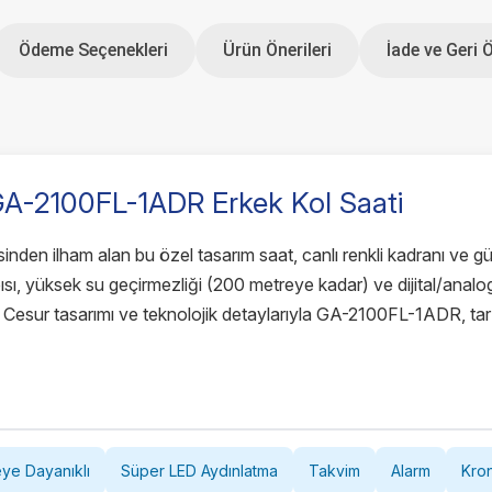
Ödeme Seçenekleri
Ürün Önerileri
İade ve Geri 
-2100FL-1ADR Erkek Kol Saati
den ilham alan bu özel tasarım saat, canlı renkli kadranı ve gü
ısı, yüksek su geçirmezliği (200 metreye kadar) ve dijital/analo
 Cesur tasarımı ve teknolojik detaylarıyla GA-2100FL-1ADR, ta
ye Dayanıklı
Süper LED Aydınlatma
Takvim
Alarm
Kro