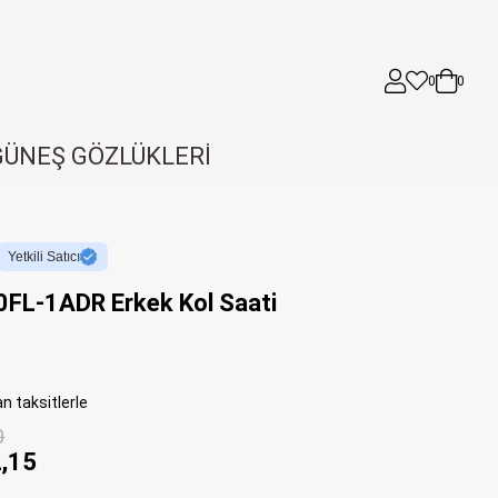
0
0
GÜNEŞ GÖZLÜKLERİ
Yetkili Satıcı
FL-1ADR Erkek Kol Saati
n taksitlerle
0
,15