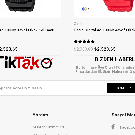
3
Casio
Casio Digital Ae-1000w-1avdf Erkek Kol Saati
Casio Digital A
2.523,65
₺2.969,00
₺2.523,65
BIZDEN HABER
Bültenimize Üye Olun ! Tüm İndiri
Fırsatlardan İlk Sizin Haberiniz Ols
GÖNDER
Yardım
Sosyal Me
Müşteri Hizmetleri
Facebo