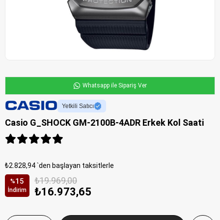
Whatsapp ile Sipariş Ver
Yetkili Satıcı
Casio G_SHOCK GM-2100B-4ADR Erkek Kol Saati
₺2.828,94
`den başlayan taksitlerle
₺19.969,00
15
%
₺16.973,65
İndirim