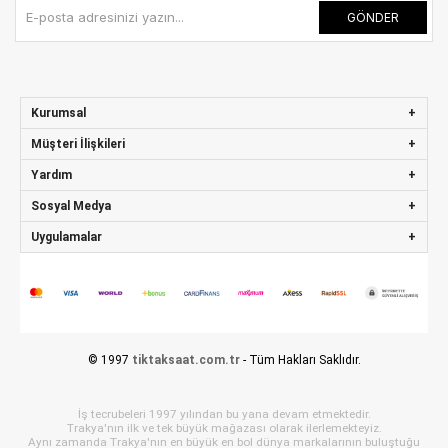
GÖNDER
Kurumsal
Müşteri İlişkileri
Yardım
Sosyal Medya
Uygulamalar
© 1997
tiktaksaat.com.tr
- Tüm Hakları Saklıdır.
İş tecrubeleri 1997 yılından bu yana devam etmektedir.
Trakya'nın ilk ve tek büyük mağazası olarak ilerlemekteyiz.
Aynı zamanda Trakya'nın en büyük en bol dünya markalarının buluştuğu