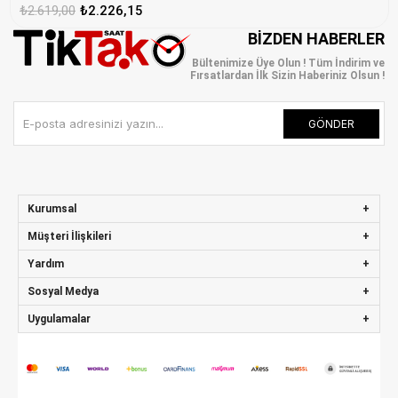
₺2.619,00
₺2.226,15
BIZDEN HABERLER
Bültenimize Üye Olun ! Tüm İndirim ve
Fırsatlardan İlk Sizin Haberiniz Olsun !
GÖNDER
Kurumsal
Müşteri İlişkileri
Yardım
Sosyal Medya
Uygulamalar