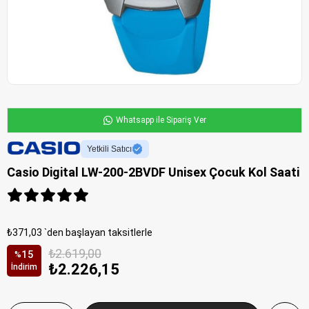
Whatsapp ile Sipariş Ver
Yetkili Satıcı
Casio Digital LW-200-2BVDF Unisex Çocuk Kol Saati
₺371,03
`den başlayan taksitlerle
₺2.619,00
15
%
₺2.226,15
İndirim