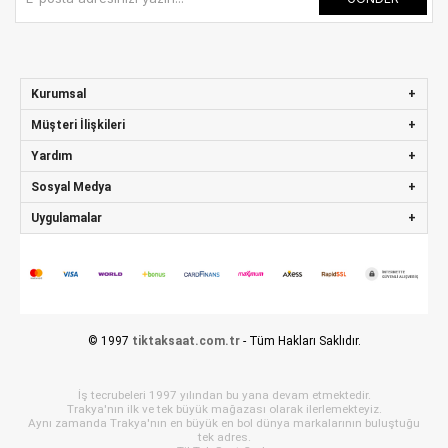
Kurumsal
Müşteri İlişkileri
Yardım
Sosyal Medya
Uygulamalar
© 1997
tiktaksaat.com.tr
- Tüm Hakları Saklıdır.
İş tecrubeleri 1997 yılından bu yana devam etmektedir.
Trakya'nın ilk ve tek büyük mağazası olarak ilerlemekteyiz.
Aynı zamanda Trakya'nın en büyük en bol dünya markalarının buluştuğu
tek adres.