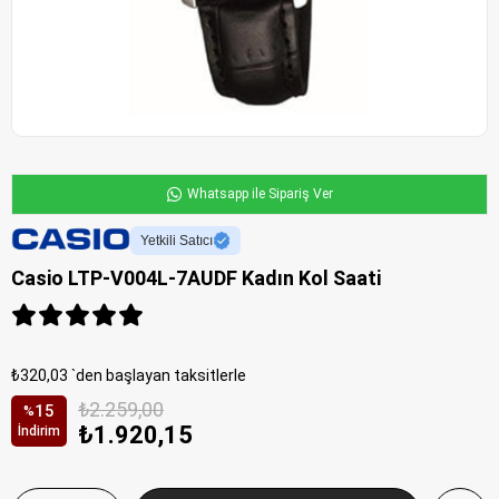
Whatsapp ile Sipariş Ver
Yetkili Satıcı
Casio LTP-V004L-7AUDF Kadın Kol Saati
₺320,03
`den başlayan taksitlerle
₺2.259,00
15
%
₺1.920,15
İndirim