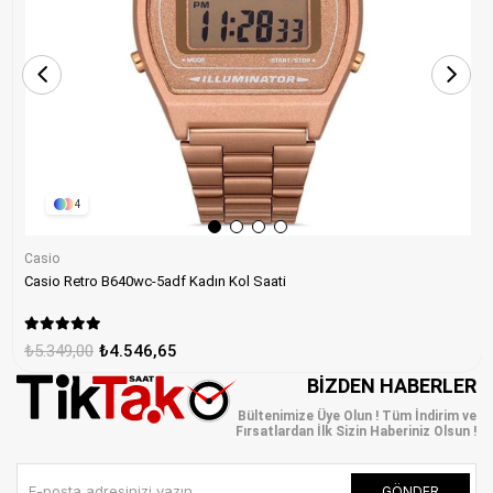
4
Casio
Casio Retro B640wc-5adf Kadın Kol Saati
₺5.349,00
₺4.546,65
BIZDEN HABERLER
Bültenimize Üye Olun ! Tüm İndirim ve
Fırsatlardan İlk Sizin Haberiniz Olsun !
GÖNDER