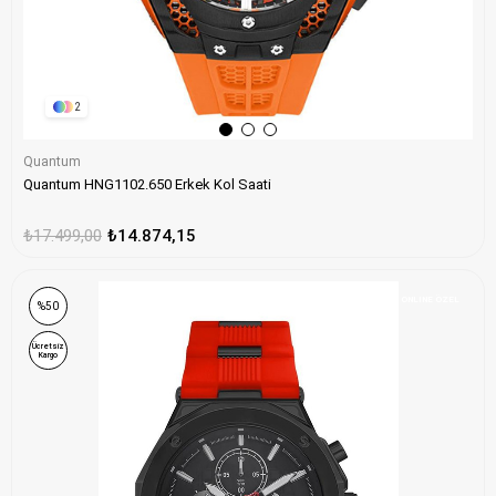
2
Quantum
Quantum HNG1102.650 Erkek Kol Saati
₺17.499,00
₺14.874,15
ONLINE ÖZEL
%50
Ücretsiz
Kargo