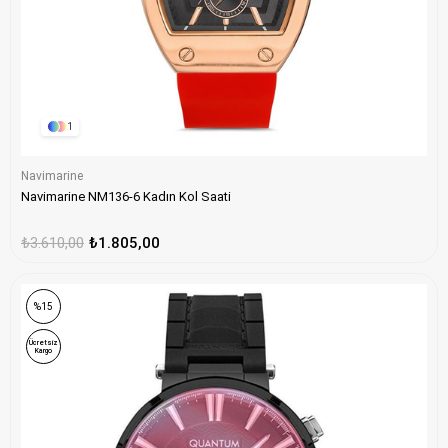
1
Navimarine
Navimarine NM136-6 Kadın Kol Saati
₺3.610,00
₺1.805,00
ONLINE ÖZEL
%15
Ücretsiz
Kargo