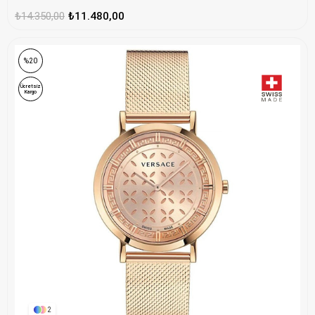
₺14.350,00
₺11.480,00
ONLINE ÖZEL
%20
Ücretsiz
Kargo
2