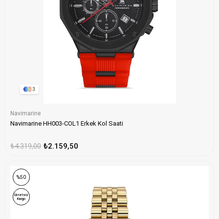
3
Navimarine
Navimarine HH003-COL1 Erkek Kol Saati
₺4.319,00
₺2.159,50
ONLINE ÖZEL
%50
Ücretsiz
Kargo