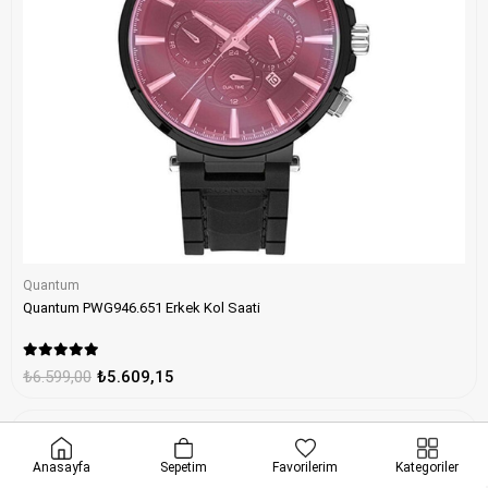
Quantum
Quantum PWG946.651 Erkek Kol Saati
₺6.599,00
₺5.609,15
ONLINE ÖZEL
%15
Anasayfa
Sepetim
Favorilerim
Kategoriler
erde geçerli
•
ONLINE ÖZEL
Seçili ürünlerde ekstra indirim
•
HIZLI K
Ücretsiz