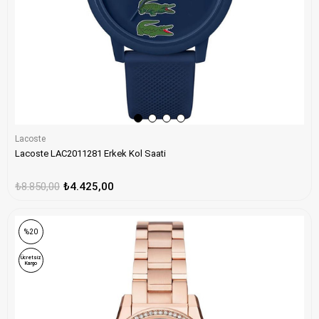
Lacoste
Lacoste LAC2011281 Erkek Kol Saati
₺8.850,00
₺4.425,00
ONLINE ÖZEL
%20
Ücretsiz
Kargo