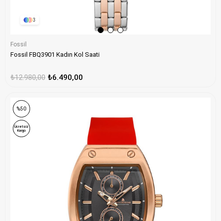
3
Fossil
Fossil FBQ3901 Kadın Kol Saati
₺12.980,00
₺6.490,00
ONLINE ÖZEL
%50
Ücretsiz
Kargo