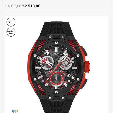
₺4.198,00
₺2.518,80
%15
Ücretsiz
Kargo
2