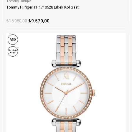
Tommy Hilfiger
Tommy Hilfiger TH1710528 Erkek Kol Saati
₺15.950,00
₺9.570,00
ONLINE ÖZEL
%50
Ücretsiz
Kargo