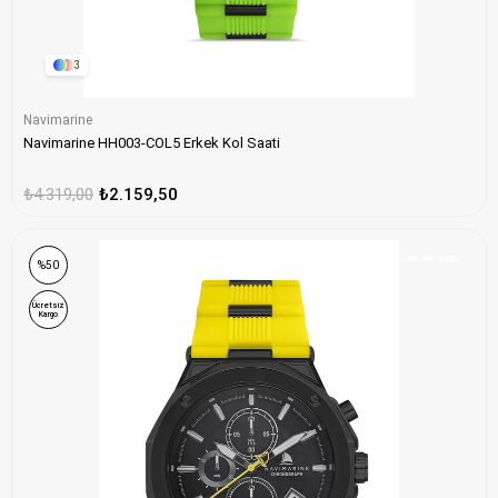
3
Navimarine
Navimarine HH003-COL5 Erkek Kol Saati
₺4.319,00
₺2.159,50
ONLINE ÖZEL
%50
Ücretsiz
Kargo