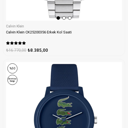
Calvin Klein
Calvin Klein CK25200356 Erkek Kol Saati
₺16.770,00
₺8.385,00
ONLINE ÖZEL
%50
Ücretsiz
Kargo