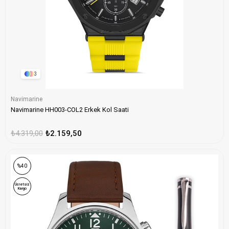
3
Navimarine
Navimarine HH003-COL2 Erkek Kol Saati
₺4.319,00
₺2.159,50
ONLINE ÖZEL
%40
Ücretsiz
Kargo