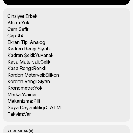
Cinsiyet:Erkek
Alarm:Yok
Cam:Safir
Çap:44
Ekran Tipi:Analog
Kadran Rengi:Siyah
Kadran Şekli:Yuvarlak
Kasa Materyali:Çelik
Kasa Rengi:Renkli
Kordon Materyali:Silikon
Kordon Rengi:Siyah
Kronometre:Yok
Marka:Wainer
Mekanizma:Pilli
Suya Dayanıklılığı:5 ATM
Takvim:Var
YORUMLAR
(0)