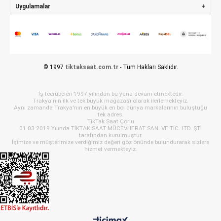
Uygulamalar
© 1997
tiktaksaat.com.tr
- Tüm Hakları Saklıdır.
İş tecrubeleri 1997 yılından bu yana devam etmektedir.
Trakya'nın ilk ve tek büyük mağazası olarak ilerlemekteyiz.
Aynı zamanda Trakya'nın en büyük en bol dünya markalarının buluştuğu
tek adres.
TikTak Saat Çorlu
01.03.2019 Yılında TİKTAK SAAT MÜCEVHERAT SAN. VE TİC. LTD. ŞTİ
tarafından kurulmuştur.
İşimize ve müşterimize verdiğimiz değeri göz önünde bulundurarak sizlere
hizmet vermekteyiz.