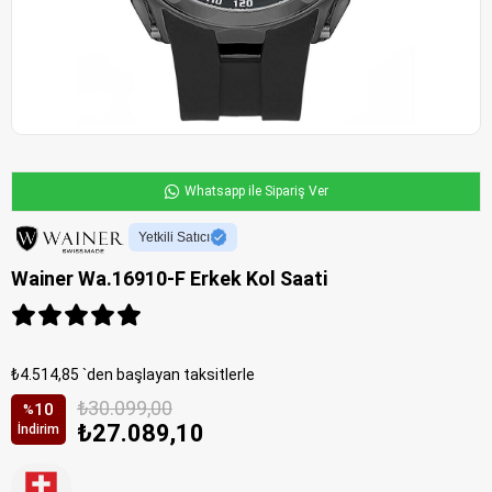
Whatsapp ile Sipariş Ver
Yetkili Satıcı
Wainer Wa.16910-F Erkek Kol Saati
₺4.514,85
`den başlayan taksitlerle
₺30.099,00
10
%
₺27.089,10
İndirim