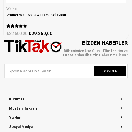
Wainer
Wainer Wa.16910-A Erkek Kol Saati
₺32.500,00
₺29.250,00
BIZDEN HABERLER
Bültenimize Üye Olun ! Tüm İndirim ve
Fırsatlardan İlk Sizin Haberiniz Olsun !
GÖNDER
Kurumsal
Müşteri İlişkileri
Yardım
Sosyal Medya