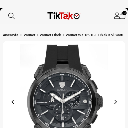
0
Anasayfa
Wainer
Wainer Erkek
Wainer Wa.16910-F Erkek Kol Saati