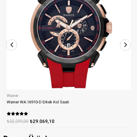
Wainer
Wainer WA.16910-D Erkek Kol Saati
₺32.299,00
₺29.069,10